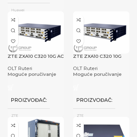
Huawei
Novo
STANJE
ZTE ZXA10 C320 10G AC
ZTE ZXA10 C320 10G
DC
OLT Ruteri
OLT Ruteri
Moguće poručivanje
Moguće poručivanje
PROIZVOĐAČ
PROIZVOĐAČ
ZTE
ZTE
Novo
Novo
STANJE
STANJE