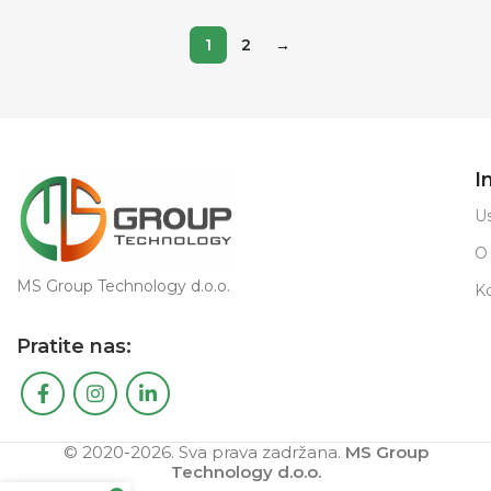
Novo
Novo
STANJE
STANJE
1
2
→
I
Us
O
MS Group Technology d.o.o.
K
Pratite nas:
© 2020-2026. Sva prava zadržana.
MS Group
Technology d.o.o.