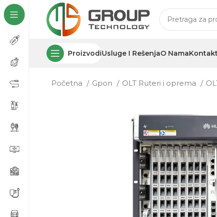
Proizvodi
Usluge I Rešenja
O Nama
Kontak
Početna
Gpon
OLT Ruteri i oprema
OL