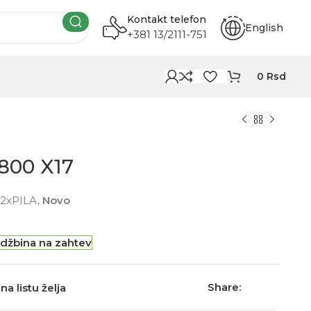
Kontakt telefon
English
+381 13/2111-751
0
Rsd
800 X17
2xPILA,
Novo
džbina na zahtev
Share:
na listu želja