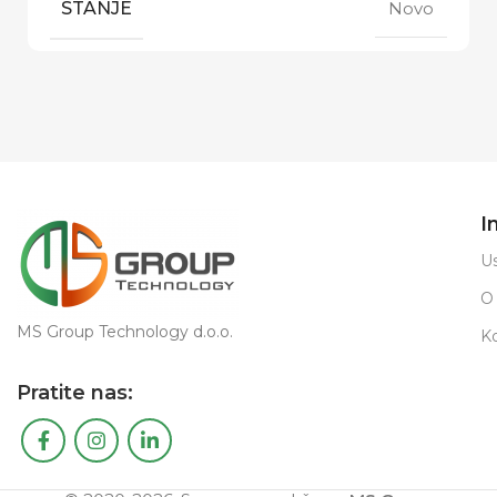
STANJE
Novo
I
Us
O
MS Group Technology d.o.o.
K
Pratite nas: