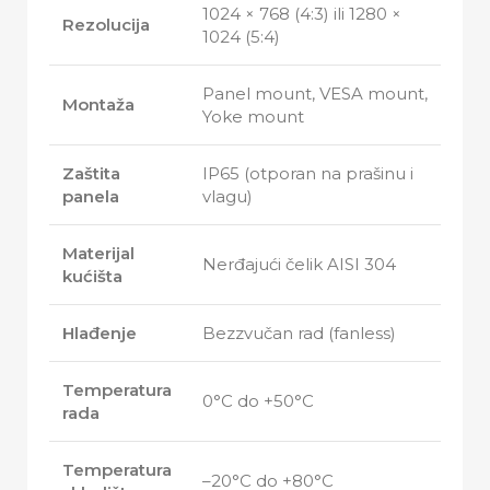
1024 × 768 (4:3) ili 1280 ×
Rezolucija
1024 (5:4)
Panel mount, VESA mount,
Montaža
Yoke mount
Zaštita
IP65 (otporan na prašinu i
panela
vlagu)
Materijal
Nerđajući čelik AISI 304
kućišta
Hlađenje
Bezzvučan rad (fanless)
Temperatura
0°C do +50°C
rada
Temperatura
–20°C do +80°C