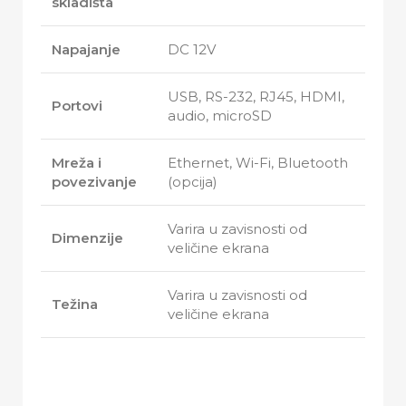
skladišta
Napajanje
DC 12V
USB, RS-232, RJ45, HDMI,
Portovi
audio, microSD
Mreža i
Ethernet, Wi-Fi, Bluetooth
povezivanje
(opcija)
Varira u zavisnosti od
Dimenzije
veličine ekrana
Varira u zavisnosti od
Težina
veličine ekrana