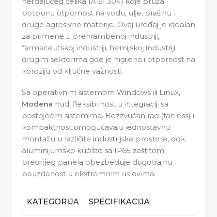
nerđajućeg čelika (AISI 304) koje pruža
potpunu otpornost na vodu, ulje, prašinu i
druge agresivne materije. Ovaj uređaj je idealan
za primene u prehrambenoj industriji,
farmaceutskoj industriji, hemijskoj industriji i
drugim sektorima gde je higijena i otpornost na
koroziju od ključne važnosti.
Sa operativnim sistemom Windows ili Linux,
Modena
nudi fleksibilnost u integraciji sa
postojećim sistemima. Bezzvučan rad (fanless) i
kompaktnost omogućavaju jednostavnu
montažu u različite industrijske prostore, dok
aluminijumsko kućište sa IP65 zaštitom
prednjeg panela obezbeđuje dugotrajnu
pouzdanost u ekstremnim uslovima.
KATEGORIJA
SPECIFIKACIJA