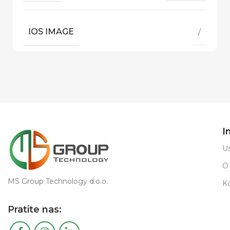
IOS IMAGE
/
I
Us
O
MS Group Technology d.o.o.
K
Pratite nas: