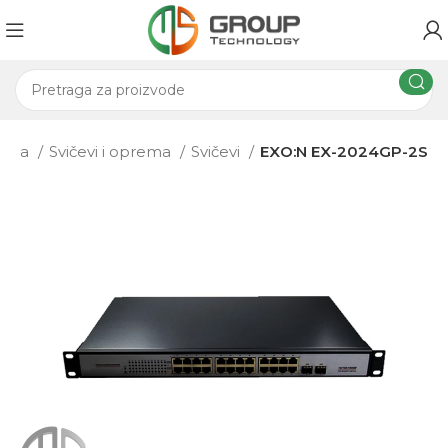
rema
Svičevi i oprema
Svičevi
EXO:N EX-2024GP-2S