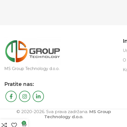
I
Us
O
MS Group Technology d.o.o.
K
Pratite nas:
© 2020-2026. Sva prava zadržana.
MS Group
Technology d.o.o.
0