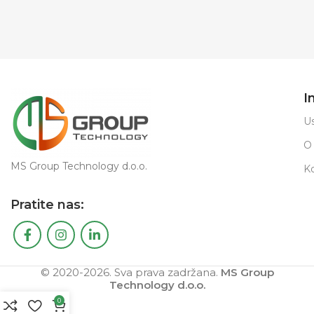
I
Us
O
MS Group Technology d.o.o.
K
Pratite nas:
© 2020-2026. Sva prava zadržana.
MS Group
Technology d.o.o.
0