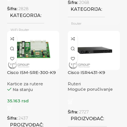
Šifra:
2068
Šifra:
2828
KATEGORIJA
KATEGORIJA
Router
WiFi Router
PROIZVOĐAČ
PROIZVOĐAČ
Cisco
ZTE
Novo
STANJE
Cisco ISM-SRE-300-K9
Cisco ISR4431-K9
Novo
STANJE
Kartice za rutere
Ruteri
/
VPN TUNELI
Moguće poručivanje
Na stanju
35.163
rsd
FIREWALL PROPUSNI 
Šifra:
2727
/
Šifra:
2437
PROIZVOĐAČ
PROIZVOĐAČ