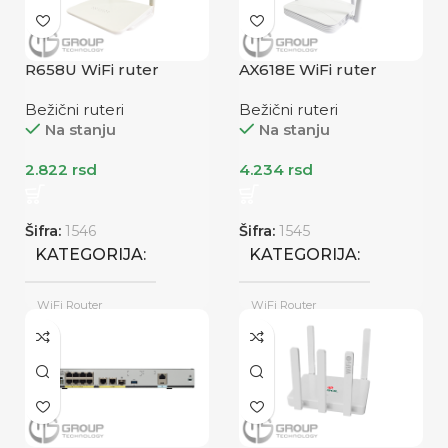
KATEGORIJA
R658U WiFi ruter
AX618E WiFi ruter
WiFi Router
Bežični ruteri
Bežični ruteri
Na stanju
Na stanju
2.822
rsd
4.234
rsd
Šifra:
1546
Šifra:
1545
KATEGORIJA
KATEGORIJA
WiFi Router
WiFi Router
Novo
Novo
STANJE
STANJE