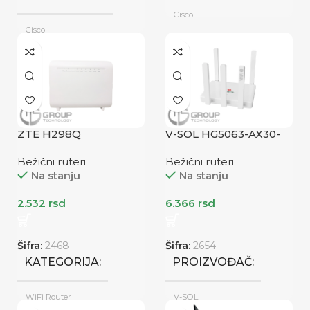
ROUTER SERIJA
Cisco
Cisco
/
STANJE
STANJE
Refabrikovano
Refabrikovano
ZTE H298Q
V-SOL HG5063-AX30-
1Q3G
Bežični ruteri
Bežični ruteri
Na stanju
Na stanju
2.532
rsd
6.366
rsd
Šifra:
2468
Šifra:
2654
KATEGORIJA
PROIZVOĐAČ
WiFi Router
V-SOL