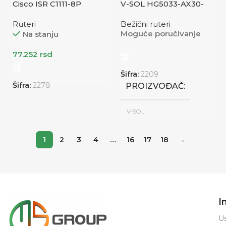
Cisco ISR C1111-8P
V-SOL HG5033-AX30-
4G
Ruteri
Bežični ruteri
Moguće poručivanje
Na stanju
77.252
rsd
Šifra:
2209
Šifra:
2278
PROIZVOĐAČ
V-SOL
Novo
STANJE
1
2
3
4
…
16
17
18
→
KATEGORIJA
WiFi Router
I
Us