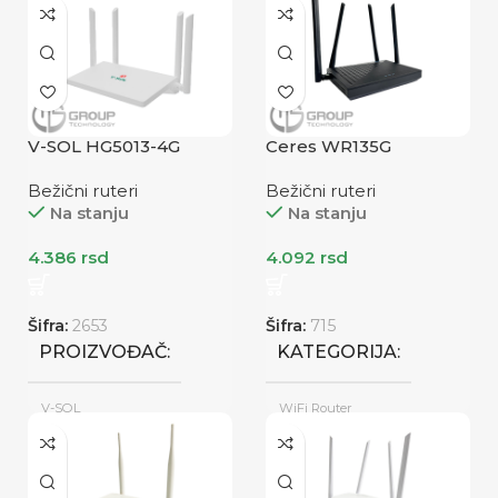
Novo
PROIZVOĐAČ
STANJE
ZTE
KATEGORIJA
V-SOL HG5013-4G
Ceres WR135G
STANJE
WiFi Router
Bežični ruteri
Bežični ruteri
Na stanju
Na stanju
Refabrikovano
4.386
rsd
4.092
rsd
Šifra:
2653
Šifra:
715
PROIZVOĐAČ
KATEGORIJA
V-SOL
WiFi Router
Novo
Novo
STANJE
STANJE