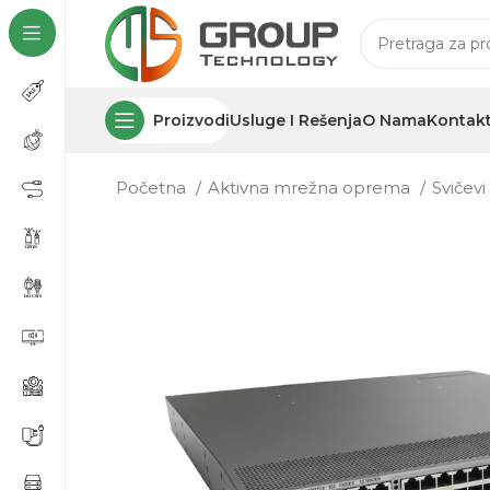
Proizvodi
Usluge I Rešenja
O Nama
Kontak
Početna
Aktivna mrežna oprema
Svičev