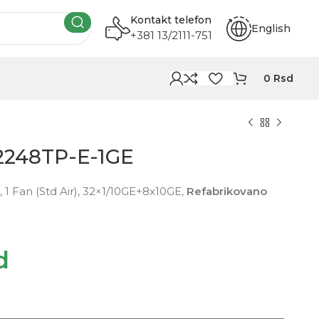
Kontakt telefon
English
+381 13/2111-751
0
Rsd
2248TP-E-1GE
 1 Fan (Std Air), 32×1/10GE+8x10GE,
Refabrikovano
d