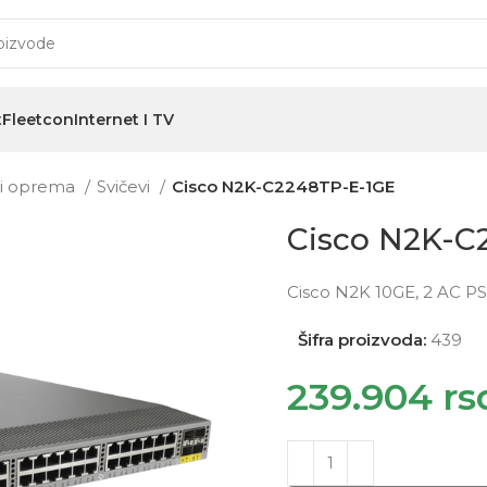
t
Fleetcon
Internet I TV
i i oprema
Svičevi
Cisco N2K-C2248TP-E-1GE
Cisco N2K-C
Cisco N2K 10GE, 2 AC PS,
Šifra proizvoda:
439
239.904
rs