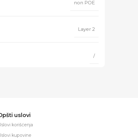
non POE
Layer 2
/
Opšti uslovi
slovi korišćenja
Uslovi kupovine