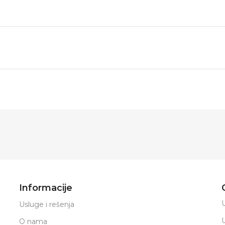
Informacije
U
Usluge i rešenja
O nama