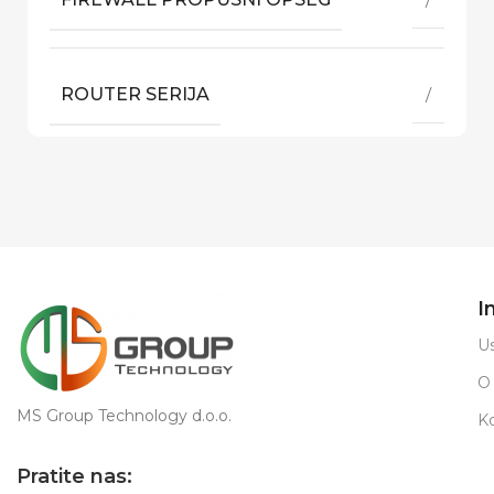
ROUTER SERIJA
/
I
Us
O
MS Group Technology d.o.o.
K
Pratite nas: