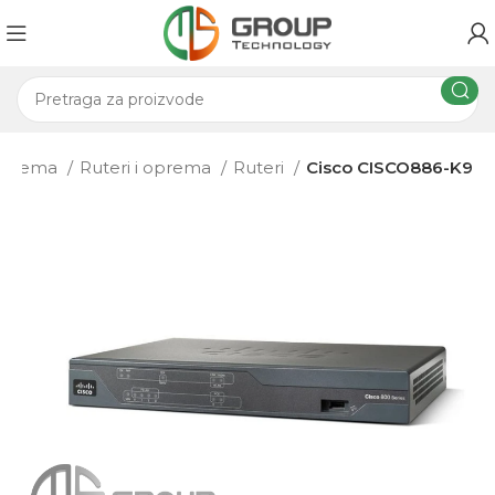
 oprema
Ruteri i oprema
Ruteri
Cisco CISCO886-K9