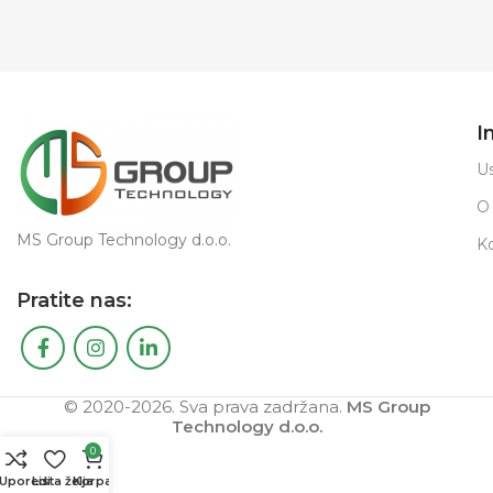
I
Us
O
MS Group Technology d.o.o.
K
Pratite nas:
© 2020-2026. Sva prava zadržana.
MS Group
Technology d.o.o.
0
Uporedi
Lista želja
Korpa