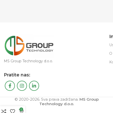
I
Us
O
MS Group Technology d.o.o.
K
Pratite nas:
© 2020-2026. Sva prava zadržana.
MS Group
Technology d.o.o.
0