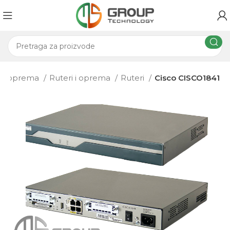
na oprema
Ruteri i oprema
Ruteri
Cisco CISCO1841