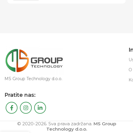
I
Us
O
MS Group Technology d.o.o.
K
Pratite nas:
© 2020-2026. Sva prava zadržana.
MS Group
Technology d.o.o.