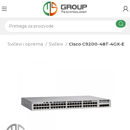
ma
Svičevi i oprema
Svičevi
Cisco C9200-48T-4GX-E