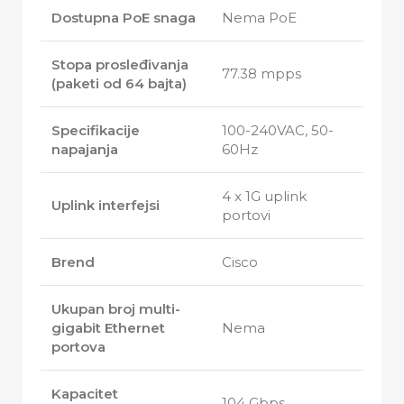
Dostupna PoE snaga
Nema PoE
Stopa prosleđivanja
77.38 mpps
(paketi od 64 bajta)
Specifikacije
100-240VAC, 50-
napajanja
60Hz
4 x 1G uplink
Uplink interfejsi
portovi
Brend
Cisco
Ukupan broj multi-
gigabit Ethernet
Nema
portova
Kapacitet
104 Gbps