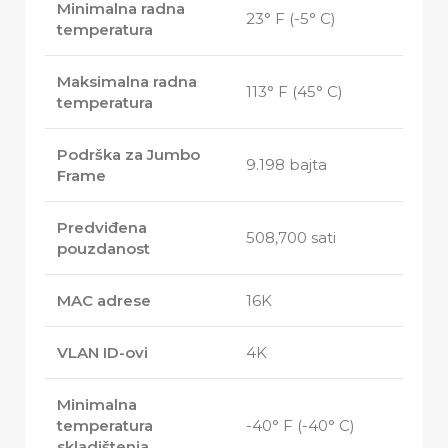
Minimalna radna
23° F (-5° C)
temperatura
Maksimalna radna
113° F (45° C)
temperatura
Podrška za Jumbo
9.198 bajta
Frame
Predviđena
508,700 sati
pouzdanost
MAC adrese
16K
VLAN ID-ovi
4K
Minimalna
temperatura
-40° F (-40° C)
skladištenja