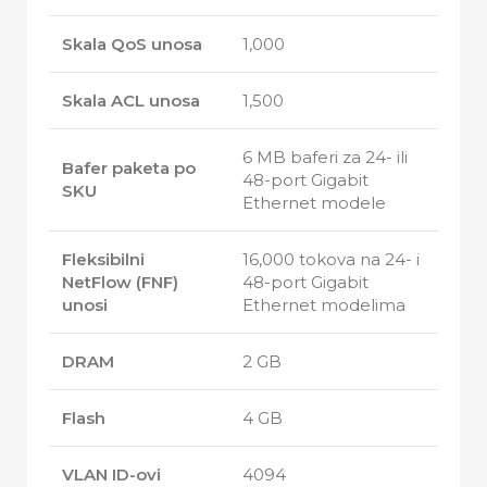
Skala QoS unosa
1,000
Skala ACL unosa
1,500
6 MB baferi za 24- ili
Bafer paketa po
48-port Gigabit
SKU
Ethernet modele
Fleksibilni
16,000 tokova na 24- i
NetFlow (FNF)
48-port Gigabit
unosi
Ethernet modelima
DRAM
2 GB
Flash
4 GB
VLAN ID-ovi
4094