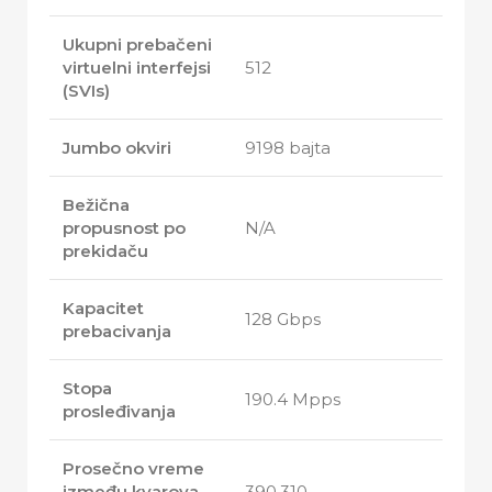
Ukupni prebačeni
virtuelni interfejsi
512
(SVIs)
Jumbo okviri
9198 bajta
Bežična
propusnost po
N/A
prekidaču
Kapacitet
128 Gbps
prebacivanja
Stopa
190.4 Mpps
prosleđivanja
Prosečno vreme
između kvarova
390,310