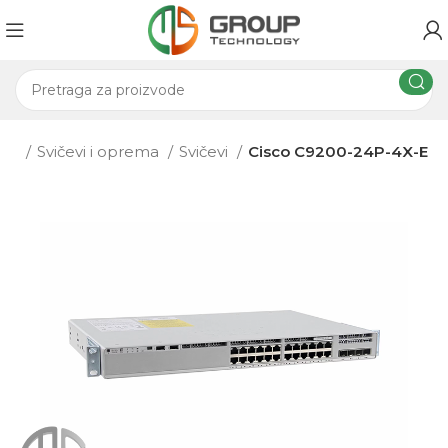
ema
Svičevi i oprema
Svičevi
Cisco C9200-24P-4X-E