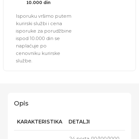
10.000 din
Isporuku vršimo putem
kurirski službi i cena
isporuke za porudžbine
ispod 10.000 din se
naplaćuje po
cenovniku kurirske
službe.
Opis
KARAKTERISTIKA
DETALJI
24 porta (10/100/1000