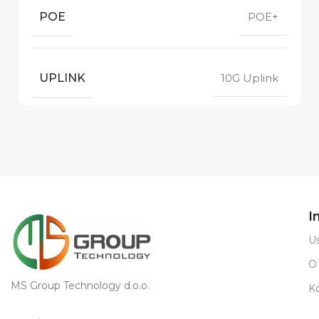
POE
POE+
UPLINK
10G Uplink
I
Us
O
MS Group Technology d.o.o.
K