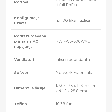
Portovi
ili full PoE+)
Konfiguracija
4x 10G fiksni uzlazi
uzlaza
Podrazumevana
primarna AC
PWR-C5-600WAC
napajanja
Ventilatori
Fiksni redundantni
Softver
Network Essentials
1.73 x 17.5 x 11.3 in (4.4
Dimenzije šasije
x 44.5 x 28.8 cm)
Težina
10.38 funti