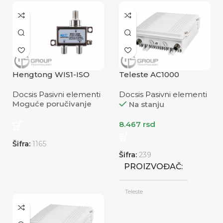
Hengtong WIS1-ISO
Teleste AC1000
Docsis Pasivni elementi
Docsis Pasivni elementi
Moguće poručivanje
Na stanju
8.467
rsd
Šifra:
1165
Šifra:
239
PROIZVOĐAČ
Teleste
STANJE