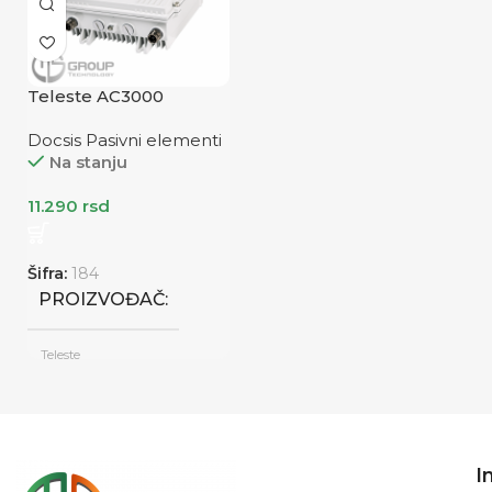
Refabrikovano
Teleste AC3000
Docsis Pasivni elementi
Na stanju
11.290
rsd
Šifra:
184
PROIZVOĐAČ
Teleste
STANJE
Refabrikovano
I