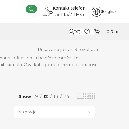
Kontakt telefon
English
+381 13/2111-751
0
Rsd
Prikazano je svih 3 rezultata
si i efikasnosti bežičnih mreža. To
ičnih signala. Ova kategorija opreme doprinosi
Show
9
12
18
24