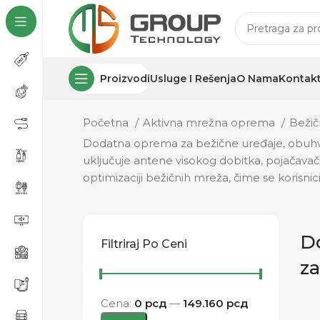
Proizvodi
Usluge I Rešenja
O Nama
Kontak
Početna
Aktivna mrežna oprema
Bežič
Dodatna oprema za bežične uređaje, obuhvat
uključuje antene visokog dobitka, pojačavače 
optimizaciji bežičnih mreža, čime se koris
D
Filtriraj Po Ceni
za
Cena:
0 рсд
—
149.160 рсд