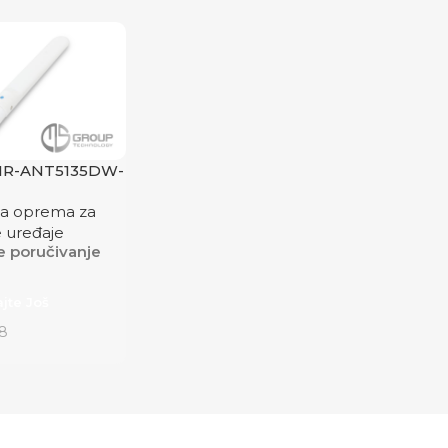
AIR-ANT5135DW-
a oprema za
 uređaje
 poručivanje
ajte Još
8