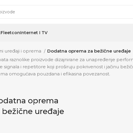
t
Fleetcon
Internet I TV
ni uređaji i oprema
Dodatna oprema za bežične uređaje
a raznolike proizvode dizajnirane za unapređenje performan
signala i repetitore koji proširuju pokrivenost i jačinu bež
nicima omogućava pouzdana i efikasna povezanost.
odatna oprema
 bežične uređaje