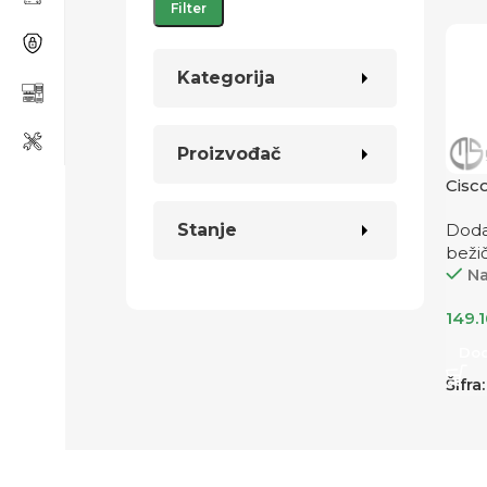
Filter
Kategorija
Proizvođač
Cisc
Doda
Stanje
beži
Na
149.
Dod
Šifra