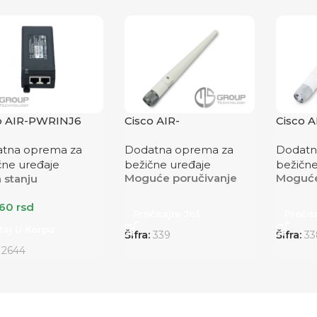
o AIR-PWRINJ6
Cisco AIR-
Cisco 
ANT2422DW-R
R
tna oprema za
Dodatna oprema za
Dodatn
čne uređaje
bežične uređaje
bežične
Moguće poručivanje
Moguće
 stanju
160
rsd
Pročitajte Još
Pročit
aj U Korpu
Šifra:
339
Šifra:
33
:
2644