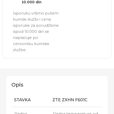
10.000 din
Isporuku vršimo putem
kurirski službi i cena
isporuke za porudžbine
ispod 10.000 din se
naplaćuje po
cenovniku kurirske
službe.
Opis
STAVKA
ZTE ZXHN F601C
Radno
Radna temperatura: od