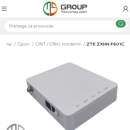
četna
Gpon
ONT / ONU modemi
ZTE ZXHN F601C