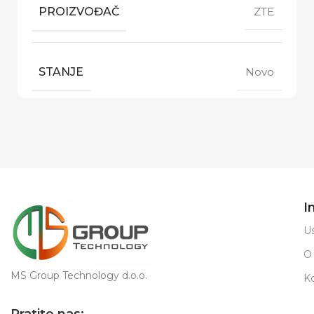
PROIZVOĐAČ
ZTE
STANJE
Novo
I
Us
O
MS Group Technology d.o.o.
K