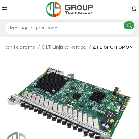
Ruteri i oprema
OLT Linijske kartice
ZTE GFGH GPON