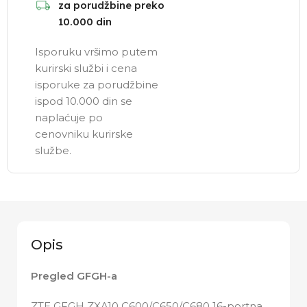
za porudžbine preko
10.000 din
Isporuku vršimo putem
kurirski službi i cena
isporuke za porudžbine
ispod 10.000 din se
naplaćuje po
cenovniku kurirske
službe.
Opis
Pregled GFGH-a
ZTE GFGH ZXA10 C600/C650/C680 16-portna