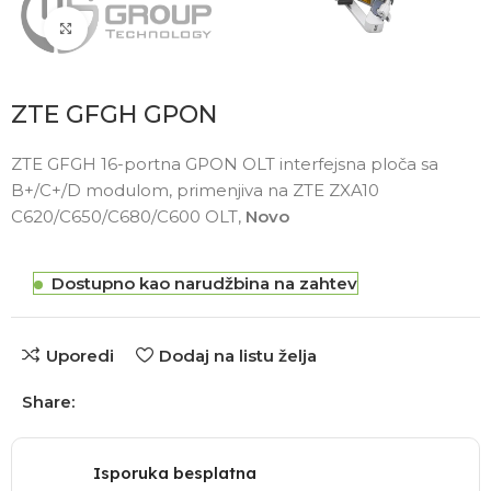
Click to enlarge
ZTE GFGH GPON
ZTE GFGH 16-portna GPON OLT interfejsna ploča sa
B+/C+/D modulom, primenjiva na ZTE ZXA10
C620/C650/C680/C600 OLT,
Novo
Dostupno kao narudžbina na zahtev
Uporedi
Dodaj na listu želja
Share:
Isporuka besplatna