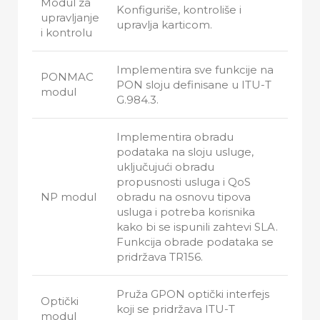
Modul za
Konfiguriše, kontroliše i
upravljanje
upravlja karticom.
i kontrolu
Implementira sve funkcije na
PONMAC
PON sloju definisane u ITU-T
modul
G.984.3.
Implementira obradu
podataka na sloju usluge,
uključujući obradu
propusnosti usluga i QoS
NP modul
obradu na osnovu tipova
usluga i potreba korisnika
kako bi se ispunili zahtevi SLA.
Funkcija obrade podataka se
pridržava TR156.
Pruža GPON optički interfejs
Optički
koji se pridržava ITU-T
modul