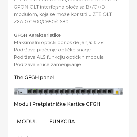
GPON OLT interfejsna ploča sa B+/C+/D
modulom, koja se može koristiti u ZTE OLT
ZXA10 C600/C650/C680.
GFGH Karakteristike
Maksimalni optički odnos deljenja: 1:128
Podržava praćenje optičke snage
Podržava ALS funkciju optičkih modula
Podržava vruće zamenjivanje
The GFGH panel
Moduli Pretplatničke Kartice GFGH
MODUL
FUNKCIJA