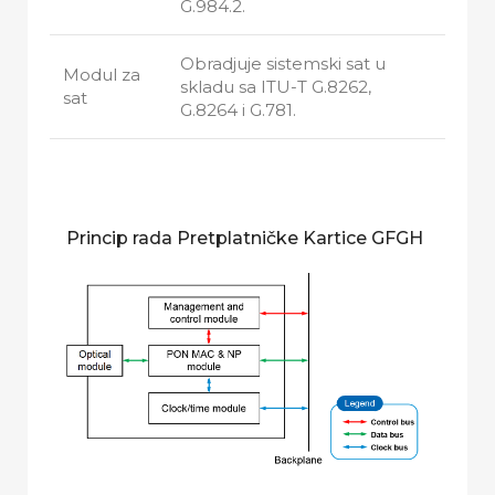
G.984.2.
Obradjuje sistemski sat u
Modul za
skladu sa ITU-T G.8262,
sat
G.8264 i G.781.
Princip rada Pretplatničke Kartice GFGH