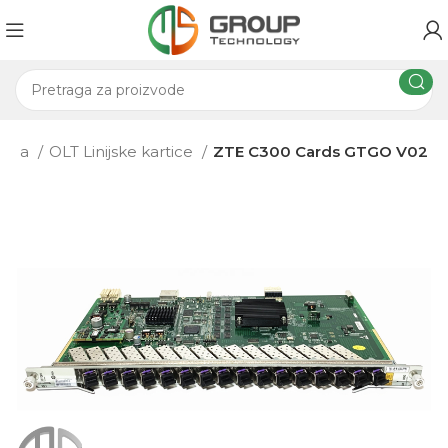
rema
OLT Linijske kartice
ZTE C300 Cards GTGO V02