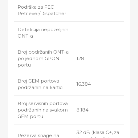
Podrška za FEC
Retriever/Dispatcher
Detekcija nepoželjnih
ONT-a
Broj podržanih ONT-a
po jednom GPON
128
portu
Broj GEM portova
16,384
podržanih na kartici
Broj servisnih portova
podržanih na svakom
8,184
GEM portu
32 dB (klasa C+, za
Rezerva snage na