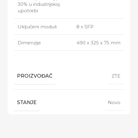
30% u industrijskoj
upotrebi
Uključeni moduli
8 x SFP
Dimenzije
490 x 325 x 75 mm
PROIZVOĐAČ
ZTE
STANJE
Novo