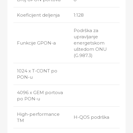
Koeficijent deljenja
1:128
Podrška za
upravljanje
Funkcije GPON-a
energetskom
uštedom ONU
(G.987.3)
1024 x T-CONT po
PON-u
4096 x GEM portova
po PON-u
High-performance
H-QOS podrška
TM