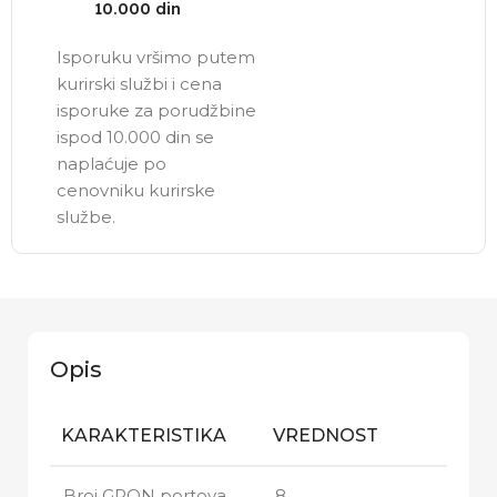
10.000 din
Isporuku vršimo putem
kurirski službi i cena
isporuke za porudžbine
ispod 10.000 din se
naplaćuje po
cenovniku kurirske
službe.
Opis
KARAKTERISTIKA
VREDNOST
Broj GPON portova
8