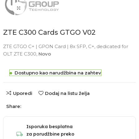
Click to enlarge
ZTE C300 Cards GTGO V02
ZTE GTGO C+ | GPON Card | 8x SFP, C+, dedicated for
OLT ZTE C300,
Novo
Dostupno kao narudžbina na zahtev
Uporedi
Dodaj na listu želja
Share:
Isporuka besplatna
za porudžbine preko