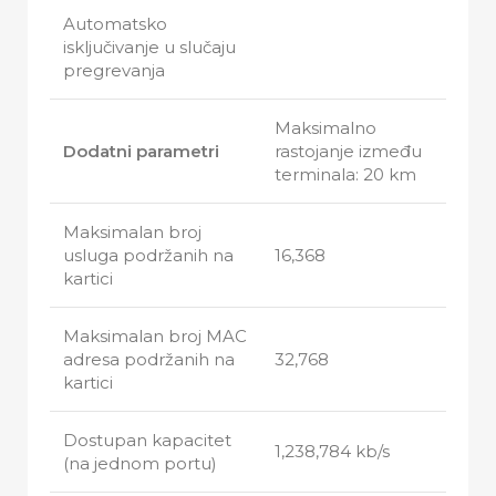
Automatsko
isključivanje u slučaju
pregrevanja
Maksimalno
Dodatni parametri
rastojanje između
terminala: 20 km
Maksimalan broj
usluga podržanih na
16,368
kartici
Maksimalan broj MAC
adresa podržanih na
32,768
kartici
Dostupan kapacitet
1,238,784 kb/s
(na jednom portu)