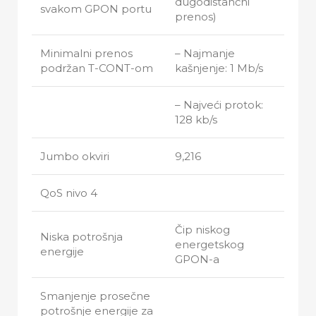
dugodistančni
svakom GPON portu
prenos)
Minimalni prenos
– Najmanje
podržan T-CONT-om
kašnjenje: 1 Mb/s
– Najveći protok:
128 kb/s
Jumbo okviri
9,216
QoS nivo 4
Čip niskog
Niska potrošnja
energetskog
energije
GPON-a
Smanjenje prosečne
potrošnje energije za