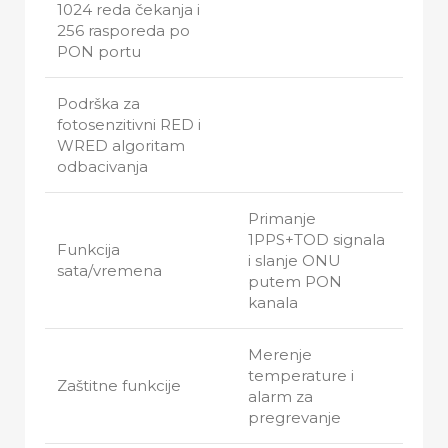
1024 reda čekanja i
256 rasporeda po
PON portu
Podrška za
fotosenzitivni RED i
WRED algoritam
odbacivanja
Primanje
1PPS+TOD signala
Funkcija
i slanje ONU
sata/vremena
putem PON
kanala
Merenje
temperature i
Zaštitne funkcije
alarm za
pregrevanje