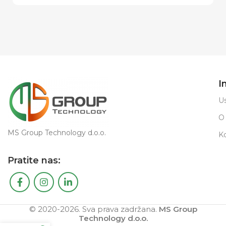
I
Us
O
MS Group Technology d.o.o.
K
Pratite nas:
© 2020-2026. Sva prava zadržana.
MS Group
Technology d.o.o.