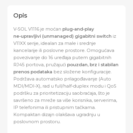
Opis
V‑SOL V1116 je moćan
plug‑and‑play
ne‑upravljivi (unmanaged) gigabitni switch
iz
V11XX serije, idealan za male i srednje
kancelarije ili poslovne prostore. Omogućava
povezivanje do 16 uređaja putem gigabitnih
RJ45 portova, pružajući
pouzdan, brz i stabilan
prenos podataka
bez složene konfiguracije.
Podržava automatsko prilagođavanje (Auto
MDI/MDI‑X), rad u full/half‑duplex modu i QoS
podršku za prioritetizaciju saobraćaja, što je
savršeno za mreže sa više korisnika, serverima,
IP telefonima ili pristupnim tačkama.
Kompaktan dizajn olakšava ugradnju u
poslovnom prostoru.