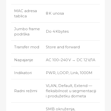
MAC adresa
8 K unosa
tablica
Jumbo frame
Do 4 Kbytes
podrška
Transfer mod
Store and forward
Napajanje
AC 100–240 V → DC 12 V/1A
Indikatori
PWR, LOOP, Link, 1000M
VLAN, Default, Extend —
Radni režimi
fleksibilnost u segmentaciji
i produžetku dometa
SMB okruženja,