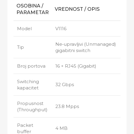
OSOBINA /
VREDNOST / OPIS
PARAMETAR
Model
V1116
Ne‑upravljivi (Unmanaged)
Tip
gigabitni switch
Broj portova
16 × RJ45 (Gigabit)
Switching
32 Gbps
kapacitet
Propusnost
23.8 Mpps
(Throughput)
Packet
4 MB
buffer