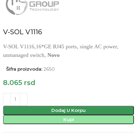
Click to enlarge
V-SOL V1116
V-SOL V1116,16*GE RJ45 ports, single AC power,
unmanaged switch,
Novo
Šifra proizvoda:
2650
8.065
rsd
Dodaj U Korpu
Kupi