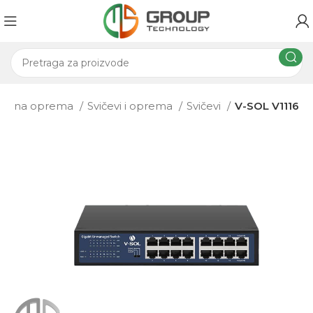
mrežna oprema
Svičevi i oprema
Svičevi
V-SOL V1116