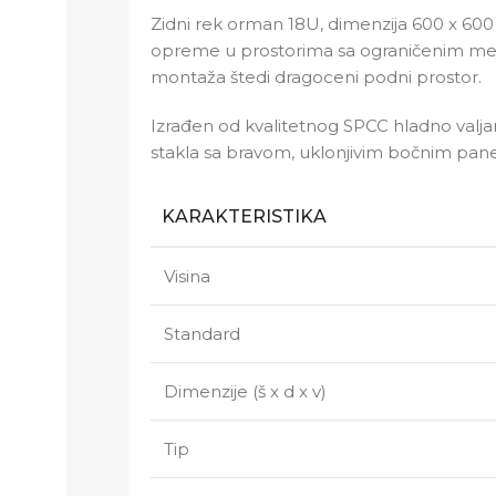
Zidni rek orman 18U, dimenzija 600 x 60
opreme u prostorima sa ograničenim me
montaža štedi dragoceni podni prostor.
Izrađen od kvalitetnog SPCC hladno valja
stakla sa bravom, uklonjivim bočnim panel
KARAKTERISTIKA
Visina
Standard
Dimenzije (š x d x v)
Tip