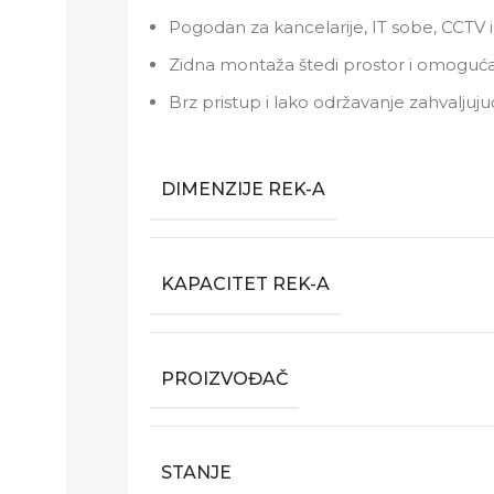
Pogodan za kancelarije, IT sobe, CCTV i
Zidna montaža štedi prostor i omoguća
Brz pristup i lako održavanje zahvaljuj
DIMENZIJE REK-A
KAPACITET REK-A
PROIZVOĐAČ
STANJE