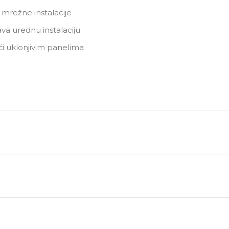
 mrežne instalacije
va urednu instalaciju
ući uklonjivim panelima