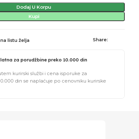
Dodaj U Korpu
Kupi
Share:
na listu želja
latna za porudžbine preko 10.000 din
tem kurirski službi i cena isporuke za
0.000 din se naplaćuje po cenovniku kurirske