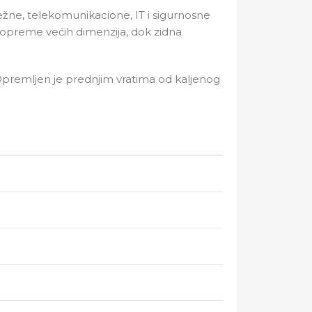
žne, telekomunikacione, IT i sigurnosne
preme većih dimenzija, dok zidna
 Opremljen je prednjim vratima od kaljenog