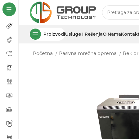
Proizvodi
Usluge I Rešenja
O Nama
Kontak
Početna
Pasivna mrežna oprema
Rek or