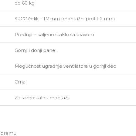
do 60 kg
SPCC čelik – 1.2 mm (montažni profili 2 mm)
Prednja – kaljeno staklo sa bravom
Gornji i donji panel
Mogućnost ugradnje ventilatora u gornji deo
Crna
Za samostalnu montažu
 opremu