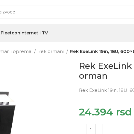
t
Fleetcon
Internet I TV
mari i oprema
Rek ormani
Rek ExeLink 19in, 18U, 600
Rek ExeLink 
orman
Rek ExeLink 19in, 18U, 
24.394
rsd