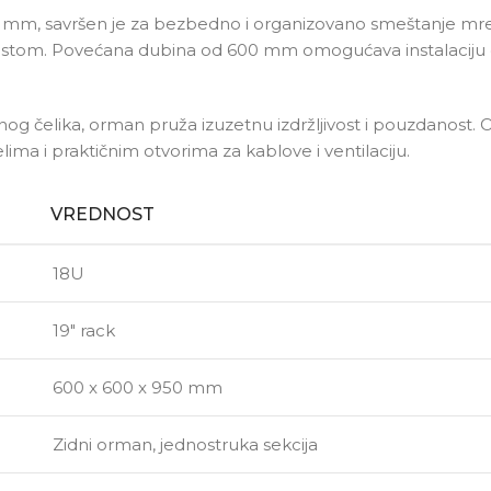
0 mm, savršen je za bezbedno i organizovano smeštanje mre
stom. Povećana dubina od 600 mm omogućava instalaciju o
nog čelika, orman pruža izuzetnu izdržljivost i pouzdanost.
ima i praktičnim otvorima za kablove i ventilaciju.
VREDNOST
18U
19″ rack
600 x 600 x 950 mm
Zidni orman, jednostruka sekcija