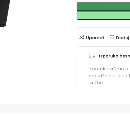
Uporedi
Dodaj 
Isporuka besp
Isporuku vršimo pu
porudžbine ispod 1
službe.