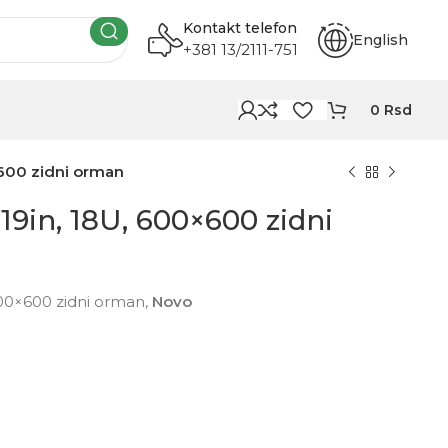
Kontakt telefon
English
+381 13/2111-751
0
Rsd
×600 zidni orman
19in, 18U, 600×600 zidni
600×600 zidni orman,
Novo