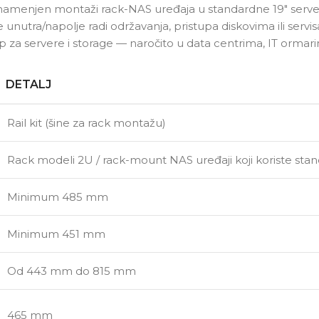
) namenjen montaži rack-NAS uređaja u standardne 19″ serv
 unutra/napolje radi održavanja, pristupa diskovima ili servi
 za servere i storage — naročito u data centrima, IT ormari
DETALJ
Rail kit (šine za rack montažu)
Rack modeli 2U / rack-mount NAS uređaji koji koriste sta
Minimum 485 mm
Minimum 451 mm
Od 443 mm do 815 mm
465 mm