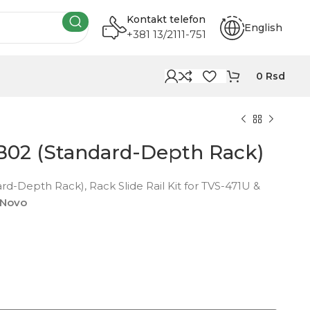
Kontakt telefon
English
+381 13/2111-751
0
Rsd
02 (Standard-Depth Rack)
-Depth Rack), Rack Slide Rail Kit for TVS-471U &
Novo