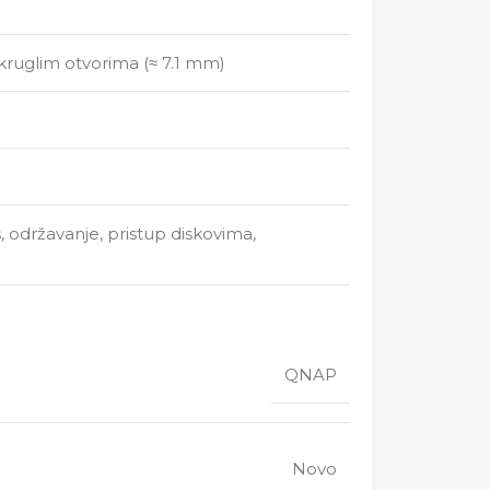
okruglim otvorima (≈ 7.1 mm)
 održavanje, pristup diskovima,
QNAP
Novo