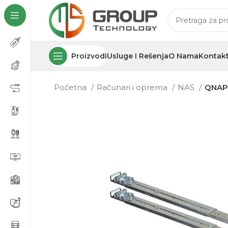
Proizvodi
Usluge I Rešenja
O Nama
Kontak
Početna
Računari i oprema
NAS
QNAP 