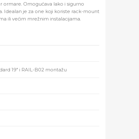
er ormare. Omogućava lako i sigurno
sa. Idealan je za one koji koriste rack-mount
ma ili većim mrežnim instalacijama.
ndard 19″ i RAIL-B02 montažu