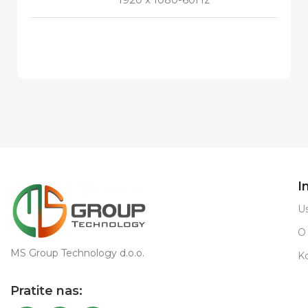
I
Us
O
MS Group Technology d.o.o.
K
Pratite nas: