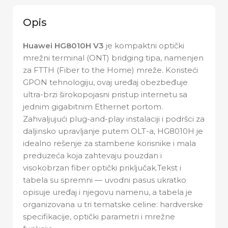
Opis
Huawei HG8010H V3
je kompaktni optički
mrežni terminal (ONT) bridging tipa, namenjen
za FTTH (Fiber to the Home) mreže. Koristeći
GPON tehnologiju, ovaj uređaj obezbeđuje
ultra-brzi širokopojasni pristup internetu sa
jednim gigabitnim Ethernet portom.
Zahvaljujući plug-and-play instalaciji i podršci za
daljinsko upravljanje putem OLT-a, HG8010H je
idealno rešenje za stambene korisnike i mala
preduzeća koja zahtevaju pouzdan i
visokobrzan fiber optički priključak.Tekst i
tabela su spremni — uvodni pasus ukratko
opisuje uređaj i njegovu namenu, a tabela je
organizovana u tri tematske celine: hardverske
specifikacije, optički parametri i mrežne