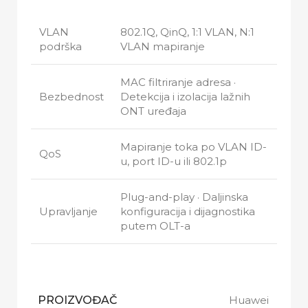
VLAN
802.1Q, QinQ, 1:1 VLAN, N:1
podrška
VLAN mapiranje
MAC filtriranje adresa ·
Bezbednost
Detekcija i izolacija lažnih
ONT uređaja
Mapiranje toka po VLAN ID-
QoS
u, port ID-u ili 802.1p
Plug-and-play · Daljinska
Upravljanje
konfiguracija i dijagnostika
putem OLT-a
PROIZVOĐAČ
Huawei