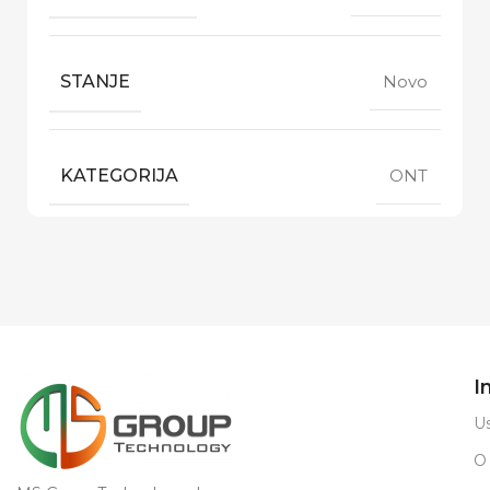
STANJE
Novo
KATEGORIJA
ONT
I
Us
O