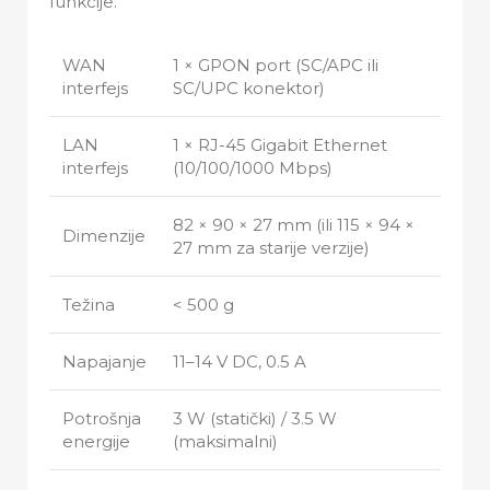
funkcije.
WAN
1 × GPON port (SC/APC ili
interfejs
SC/UPC konektor)
LAN
1 × RJ-45 Gigabit Ethernet
interfejs
(10/100/1000 Mbps)
82 × 90 × 27 mm (ili 115 × 94 ×
Dimenzije
27 mm za starije verzije)
Težina
< 500 g
Napajanje
11–14 V DC, 0.5 A
Potrošnja
3 W (statički) / 3.5 W
energije
(maksimalni)