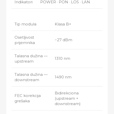
Indikatori
POWER · PON · LOS · LAN
Tip modula
Klasa B+
Osetljivost
−27 dBm
prijemnika
Talasna dužina —
1310 nm
upstream
Talasna dužina —
1490 nm
downstream
Bidirekciona
FEC korekcija
(upstream +
grešaka
downstream)