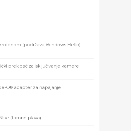
mikrofonom (podržava Windows Hello);
čki prekidač za isključivanje kamere
ype-C® adapter za napajanje
Blue (tamno plava)