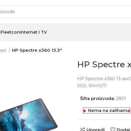
t
Fleetcon
Internet I TV
nari
HP Spectre x360 13.3″
HP Spectre x
HP Spectre x360 13-aw0
SSD, Win10/11
Šifra proizvoda:
2801
Nema na zalihama
Uporedi
Dodaj 