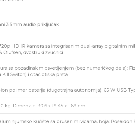
ni 3.5mm audio priključak
720p HD IR kamera sa integrisanim dual-array digitalnim 
 Olufsen, dvostruki zvučnici
ra sa pozadinskim osvetljenjem (bez numeričkog dela); Fizi
Kill Switch) i čitač otiska prsta
i-ion polimer baterija (dugotrajna autonomija); 65 W USB T
.30 kg; Dimenzije: 30.6 x 19.45 x 1.69 cm
uminijumsko kućište sa brušenim ivicama, boja: Poseidon 