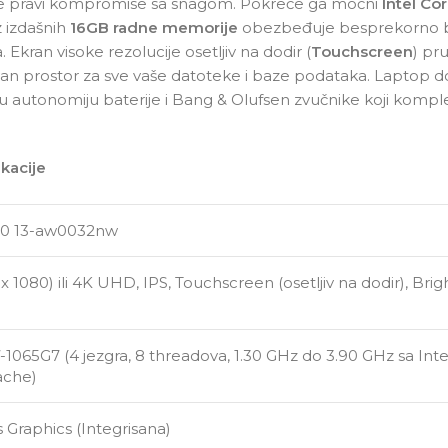
 ne pravi kompromise sa snagom. Pokreće ga moćni
Intel Co
z izdašnih
16GB radne memorije
obezbeđuje besprekorno brz 
 Ekran visoke rezolucije osetljiv na dodir (
Touchscreen
) pru
an prostor za sve vaše datoteke i baze podataka. Laptop d
u autonomiju baterije i Bang & Olufsen zvučnike koji kompl
ikacije
60 13-aw0032nw
 x 1080) ili 4K UHD, IPS, Touchscreen (osetljiv na dodir), Br
-1065G7 (4 jezgra, 8 threadova, 1.30 GHz do 3.90 GHz sa In
ache)
s Graphics (Integrisana)