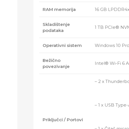
RAM memorija
16 GB LPDDR4x
Skladištenje
1 TB PCIe® NV
podataka
Operativni sistem
Windows 10 Pro
Bežično
Intel® Wi-Fi 6 
povezivanje
– 2 x Thunderbo
– 1 x USB Type
Priključci / Portovi
– 1 x Čitač micr