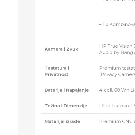
– 1 x Kombinova
HP True Vision 
Kamera i Zvuk
Audio by Bang &
Tastatura i
Premium tastatu
Privatnost
(Privacy Camera 
Baterija i Napajanje
4-cell, 60 Wh L
Težina i Dimenzije
Ultra lak: oko 1
Materijal izrade
Premium CNC al