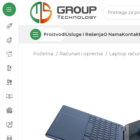
Proizvodi
Usluge I Rešenja
O Nama
Kontak
Početna
Računari i oprema
Laptop raču