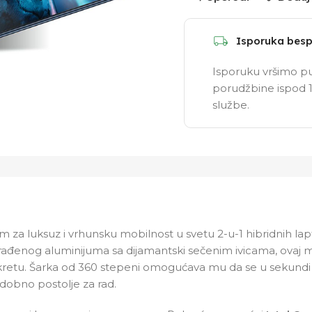
Isporuka besp
Isporuku vršimo pu
porudžbine ispod 1
službe.
im za luksuz i vrhunsku mobilnost u svetu 2-u-1 hibridnih lap
ađenog aluminijuma sa dijamantski sečenim ivicama, ovaj mo
okretu. Šarka od 360 stepeni omogućava mu da se u sekundi 
udobno postolje za rad.