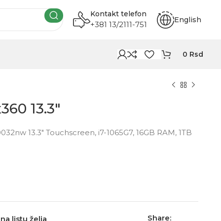
Kontakt telefon
English
+381 13/2111-751
0
Rsd
360 13.3″
032nw 13.3″ Touchscreen, i7-1065G7, 16GB RAM, 1TB
Share:
na listu želja