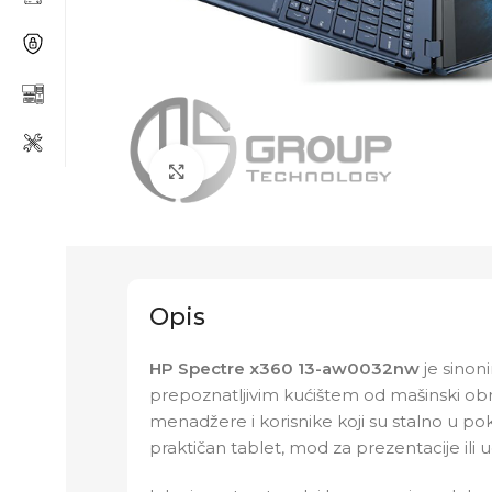
Click to enlarge
Opis
HP Spectre x360 13-aw0032nw
je sinon
prepoznatljivim kućištem od mašinski obr
menadžere i korisnike koji su stalno u p
praktičan tablet, mod za prezentacije ili 