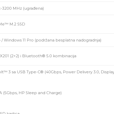
-3200 MHz (ugrađena)
Me™ M.2 SSD
 / Windows 11 Pro (podržana besplatna nadogradnja)
AX201 (2×2) i Bluetooth® 5.0 kombinacija
lt™ 3 sa USB Type-C® (40Gbps, Power Delivery 3.0, Displa
-A (5Gbps, HP Sleep and Charge)
oSD kartica