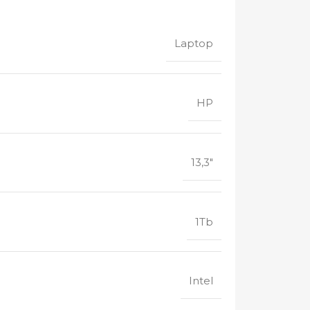
Laptop
HP
13,3"
1Tb
Intel