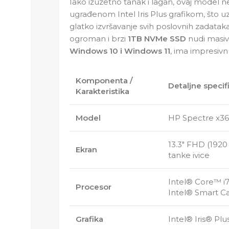
Iako izuzetno tanak i lagan, ovaj model
ugrađenom Intel Iris Plus grafikom, što u
glatko izvršavanje svih poslovnih zadataka.
ogroman i brzi
1TB NVMe SSD
nudi masiv
Windows 10 i Windows 11
, ima impresivn
Komponenta /
Detaljne specif
Karakteristika
Model
HP Spectre x3
13.3″ FHD (1920
Ekran
tanke ivice
Intel® Core™ i7
Procesor
Intel® Smart C
Grafika
Intel® Iris® Plu