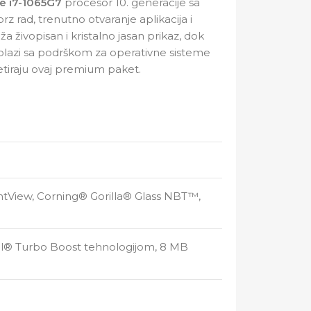
re i7-1065G7
procesor 10. generacije sa
rad, trenutno otvaranje aplikacija i
ža živopisan i kristalno jasan prikaz, dok
olazi sa podrškom za operativne sisteme
etiraju ovaj premium paket.
ightView, Corning® Gorilla® Glass NBT™,
tel® Turbo Boost tehnologijom, 8 MB