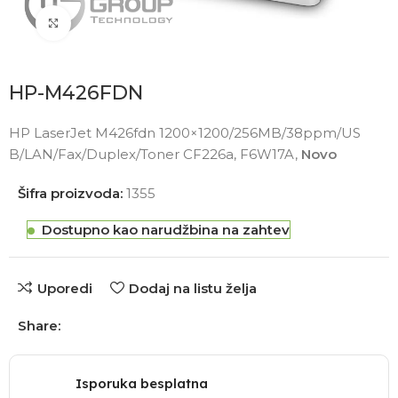
Click to enlarge
HP-M426FDN
HP LaserJet M426fdn 1200×1200/256MB/38ppm/US
B/LAN/Fax/Duplex/Toner CF226a, F6W17A,
Novo
Šifra proizvoda:
1355
Dostupno kao narudžbina na zahtev
Uporedi
Dodaj na listu želja
Share:
Isporuka besplatna