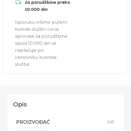
za porudžbine preko
10.000 din
Isporuku vršimo putem
kurirski službi i cena
isporuke za porudžbine
ispod 10.000 din se
naplaćuje po
cenovniku kurirske
službe.
Opis
PROIZVOĐAČ
HP