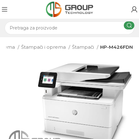
 oprema
Štampači i oprema
Štampači
HP-M426FDN