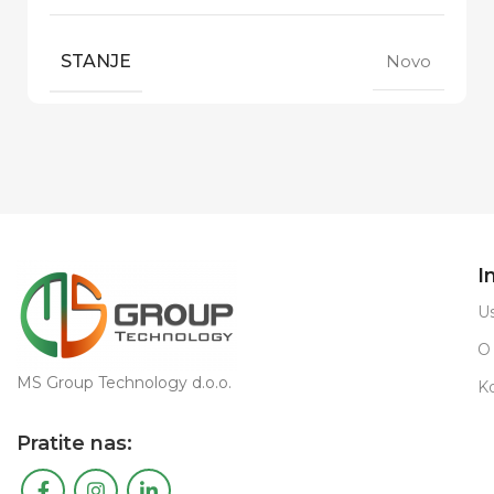
STANJE
Novo
I
Us
O
MS Group Technology d.o.o.
K
Pratite nas: