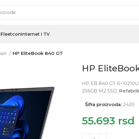
t
Fleetcon
Internet I TV
nari
HP EliteBook 840 G7
HP EliteBoo
HP EB 840 G7 i5-10210U 
256GB M2 SSD,
Refabri
Šifra proizvoda:
2420
55.693
rsd