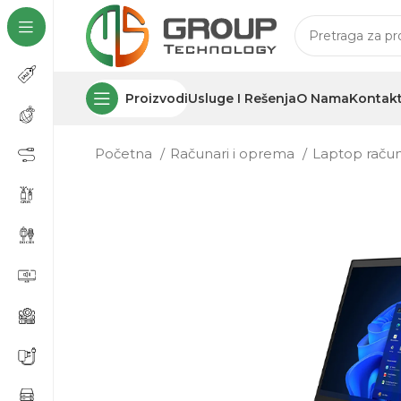
Proizvodi
Usluge I Rešenja
O Nama
Kontak
Početna
Računari i oprema
Laptop raču