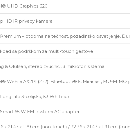
el® UHD Graphics 620
p HD IR privacy kamera
Premium – otporna na tečnost, pozadinsko osvetljenje, Du
ckpad sa podrškom za multi-touch gestove
g & Olufsen, stereo zvučnici, 3 mikrofon sistema
el® Wi-Fi 6 AX201 (2×2), Bluetooth® 5, Miracast, MU-MIMO 
Long Life 3-ćelijska, 53 Wh Li-ion
Smart 65 W EM eksterni AC adapter
36 x 21.47 x 1.79 cm (non-touch) / 32.36 x 21.47 x 1.91 cm (tou