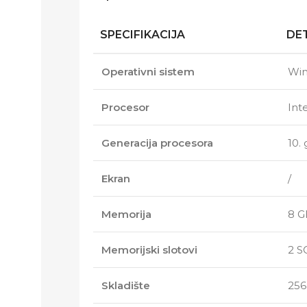
SPECIFIKACIJA
DET
Operativni sistem
Win
Procesor
Int
Generacija procesora
10.
Ekran
/
Memorija
8 G
Memorijski slotovi
2 
Skladište
25