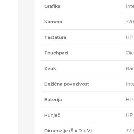
Grafika
Int
Kamera
720
Tastatura
HP 
Touchpad
Cli
Zvuk
Ban
Bežična povezivost
Int
Baterija
HP 
Punjač
HP 
Dimenzije (Š x D x V)
32.