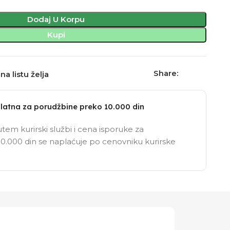
Dodaj U Korpu
Kupi
Share:
na listu želja
latna za porudžbine preko 10.000 din
tem kurirski službi i cena isporuke za
0.000 din se naplaćuje po cenovniku kurirske