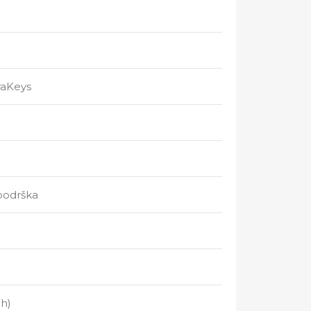
raKeys
podrška
ch)