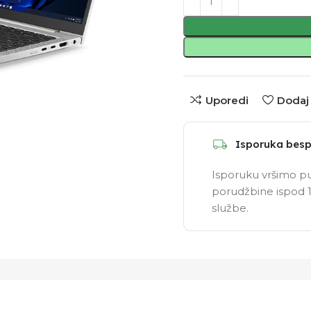
Uporedi
Dodaj 
Isporuka besp
Isporuku vršimo pu
porudžbine ispod 1
službe.