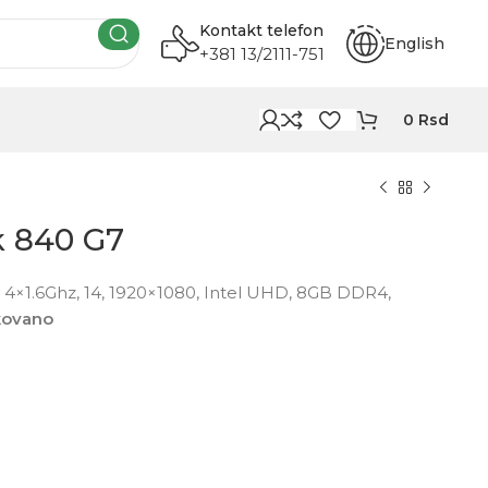
Kontakt telefon
English
+381 13/2111-751
0
Rsd
k 840 G7
4×1.6Ghz, 14, 1920×1080, Intel UHD, 8GB DDR4,
kovano