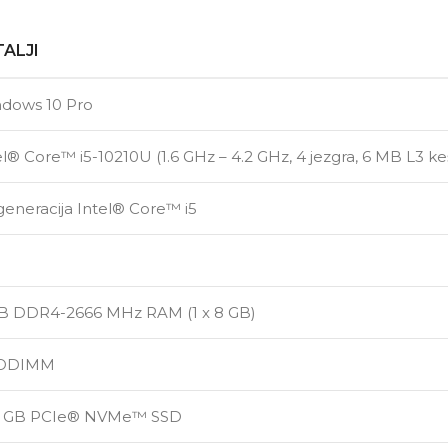
ALJI
dows 10 Pro
el® Core™ i5-10210U (1.6 GHz – 4.2 GHz, 4 jezgra, 6 MB L3 ke
 generacija Intel® Core™ i5
B DDR4-2666 MHz RAM (1 x 8 GB)
SODIMM
6 GB PCIe® NVMe™ SSD