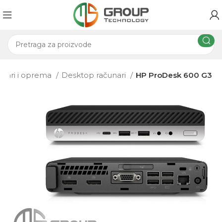
nari i oprema
Desktop računari
HP ProDesk 600 G3