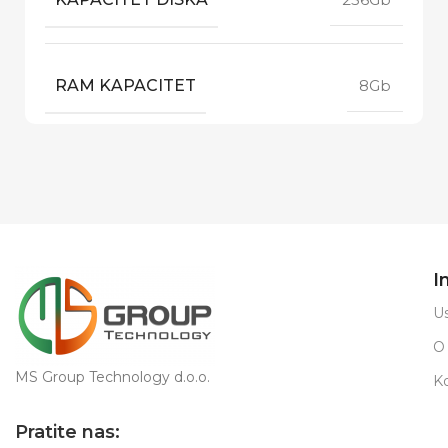
RAM KAPACITET
8Gb
I
Us
O
MS Group Technology d.o.o.
K
Pratite nas: