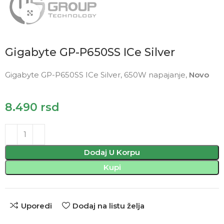
Click to enlarge
Gigabyte GP-P650SS ICe Silver
Gigabyte GP-P650SS ICe Silver, 650W napajanje,
Novo
8.490
rsd
Dodaj U Korpu
Kupi
Uporedi
Dodaj na listu želja