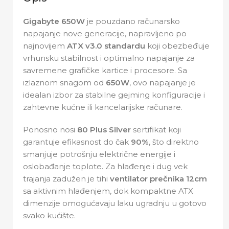
Gigabyte 650W
je pouzdano računarsko
napajanje nove generacije, napravljeno po
najnovijem
ATX v3.0 standardu
koji obezbeđuje
vrhunsku stabilnost i optimalno napajanje za
savremene grafičke kartice i procesore. Sa
izlaznom snagom od
650W
, ovo napajanje je
idealan izbor za stabilne gejming konfiguracije i
zahtevne kućne ili kancelarijske računare.
Ponosno nosi
80 Plus Silver
sertifikat koji
garantuje efikasnost do čak
90%
, što direktno
smanjuje potrošnju električne energije i
oslobađanje toplote. Za hlađenje i dug vek
trajanja zadužen je tihi
ventilator prečnika 12cm
sa aktivnim hlađenjem, dok kompaktne ATX
dimenzije omogućavaju laku ugradnju u gotovo
svako kućište.