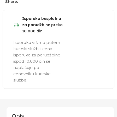
Share:
Isporuka besplatna
za porudžbine preko
10.000 din
Isporuku vršimo putem
kurirski službi i cena
isporuke za porudžbine
ispod 10.000 din se
naplaćuje po
cenovniku kurirske
službe.
Opis