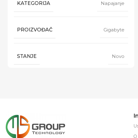
KATEGORIJA
Napajanje
PROIZVOĐAČ
Gigabyte
STANJE
Novo
I
Us
O