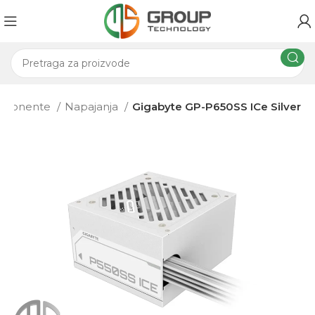
omponente
Napajanja
Gigabyte GP-P650SS ICe Silver