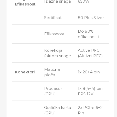
Izlazna snaga
650W
Efikasnost
Sertifikat
80 Plus Silver
Do 90%
Efikasnost
efikasnosti
Korekcija
Active PFC
faktora snage
(Aktivni PFC)
Matična
Konektori
1x 20+4 pin
ploča
Procesor
1x 8(4+4) pin
(CPU)
EPS 12V
Grafička karta
2x PCI-e 6+2
(GPU)
Pin