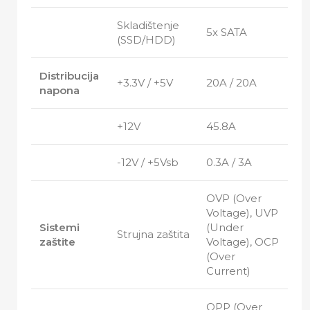
Skladištenje
5x SATA
(SSD/HDD)
Distribucija
+3.3V / +5V
20A / 20A
napona
+12V
45.8A
-12V / +5Vsb
0.3A / 3A
OVP (Over
Voltage), UVP
Sistemi
(Under
Strujna zaštita
zaštite
Voltage), OCP
(Over
Current)
OPP (Over