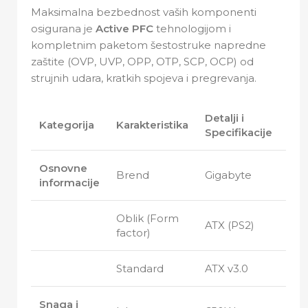
Maksimalna bezbednost vaših komponenti
osigurana je
Active PFC
tehnologijom i
kompletnim paketom šestostruke napredne
zaštite (OVP, UVP, OPP, OTP, SCP, OCP) od
strujnih udara, kratkih spojeva i pregrevanja.
Detalji i
Kategorija
Karakteristika
Specifikacije
Osnovne
Brend
Gigabyte
informacije
Oblik (Form
ATX (PS2)
factor)
Standard
ATX v3.0
Snaga i