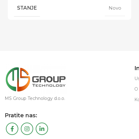
STANJE
Novo
I
Us
O
MS Group Technology d.o.o.
K
Pratite nas: