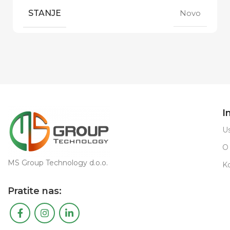
STANJE
Novo
I
Us
O
MS Group Technology d.o.o.
K
Pratite nas: