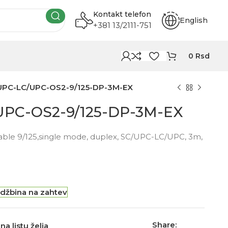
Kontakt telefon
English
+381 13/2111-751
0
Rsd
UPC-LC/UPC-OS2-9/125-DP-3M-EX
UPC-OS2-9/125-DP-3M-EX
able 9/125,single mode, duplex, SC/UPC-LC/UPC, 3m,
džbina na zahtev
Share:
na listu želja