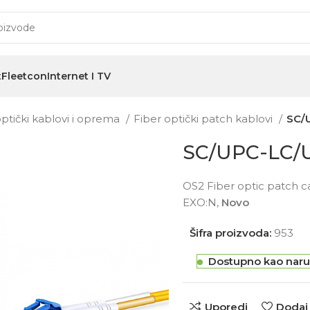
t
Fleetcon
Internet I TV
optički kablovi i oprema
Fiber optički patch kablovi
SC/
SC/UPC-LC/
OS2 Fiber optic patch c
EXO:N,
Novo
Šifra proizvoda:
953
Dostupno kao naru
Uporedi
Dodaj 