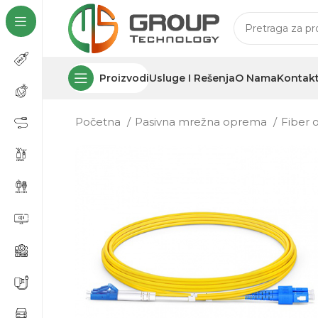
Proizvodi
Usluge I Rešenja
O Nama
Kontak
Početna
Pasivna mrežna oprema
Fiber 