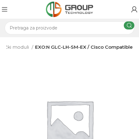
tički moduli
EXO:N GLC-LH-SM-EX / Cisco Compatible