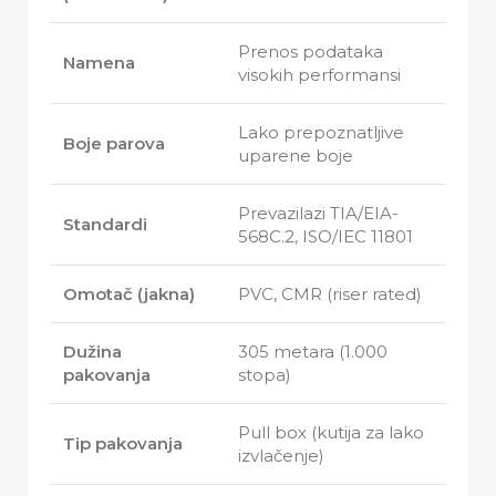
Prenos podataka
Namena
visokih performansi
Lako prepoznatljive
Boje parova
uparene boje
Prevazilazi TIA/EIA-
Standardi
568C.2, ISO/IEC 11801
Omotač (jakna)
PVC, CMR (riser rated)
Dužina
305 metara (1.000
pakovanja
stopa)
Pull box (kutija za lako
Tip pakovanja
izvlačenje)