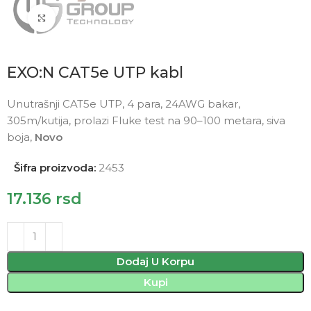
Click to enlarge
EXO:N CAT5e UTP kabl
Unutrašnji CAT5e UTP, 4 para, 24AWG bakar,
305m/kutija, prolazi Fluke test na 90–100 metara, siva
boja,
Novo
Šifra proizvoda:
2453
17.136
rsd
Dodaj U Korpu
Kupi