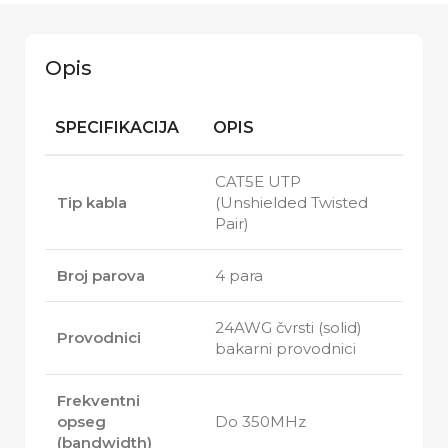
Opis
SPECIFIKACIJA
OPIS
CAT5E UTP
Tip kabla
(Unshielded Twisted
Pair)
Broj parova
4 para
24AWG čvrsti (solid)
Provodnici
bakarni provodnici
Frekventni
opseg
Do 350MHz
(bandwidth)