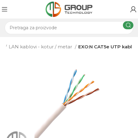
ma
LAN kablovi - kotur / metar
EXO:N CAT5e UTP kabl