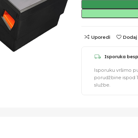
Uporedi
Dodaj 
Isporuka besp
Isporuku vršimo pu
porudžbine ispod 1
službe.