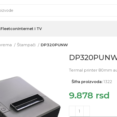
t
Fleetcon
Internet I TV
oprema
Štampači
DP320PUNW
DP320PUN
Termal printer 80mm au
Šifra proizvoda:
1322
9.878
rsd