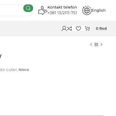
Kontakt telefon
English
+381 13/2111-751
0
Rsd
W
to cuter,
Novo