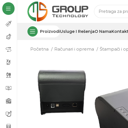
Proizvodi
Usluge I Rešenja
O Nama
Kontak
Početna
Računari i oprema
Štampači i 