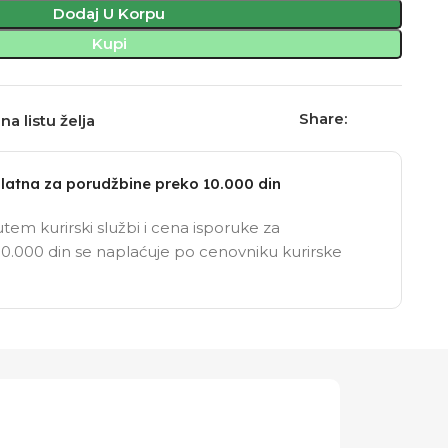
Dodaj U Korpu
Kupi
Share:
na listu želja
latna za porudžbine preko 10.000 din
tem kurirski službi i cena isporuke za
0.000 din se naplaćuje po cenovniku kurirske