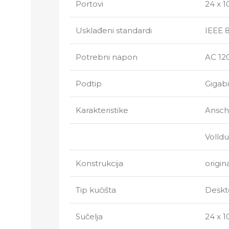
Portovi
24 x 1
Usklađeni standardi
IEEE 8
Potrebni napon
AC 120
Podtip
Gigabi
Karakteristike
Ansch
Volldu
Konstrukcija
origin
Tip kućišta
Deskt
Sučelja
24 x 