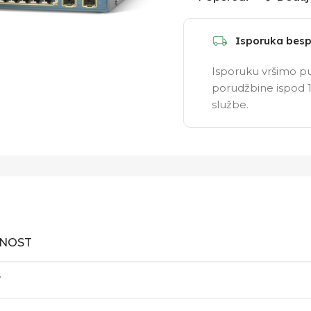
Isporuka besp
Isporuku vršimo pu
porudžbine ispod 1
službe.
NOST
W