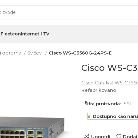
t
Fleetcon
Internet I TV
i i oprema
Svičevi
Cisco WS-C3560G-24PS-E
Cisco WS-C
Cisco Catalyst WS-C356
Refabrikovano
Šifra proizvoda:
1591
Dostupno kao naru
Uporedi
Dodaj 