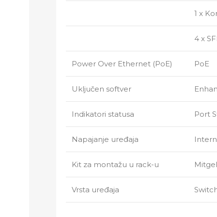
1 x K
4 x SF
Power Over Ethernet (PoE)
PoE
Uključen softver
Enhan
Indikatori statusa
Port 
Napajanje uređaja
Intern
Kit za montažu u rack-u
Mitgel
Vrsta uređaja
Switch