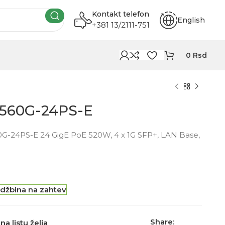
Kontakt telefon
English
+381 13/2111-751
0
Rsd
3560G-24PS-E
0G-24PS-E 24 GigE PoE 520W, 4 x 1G SFP+, LAN Base,
džbina na zahtev
Share:
na listu želja