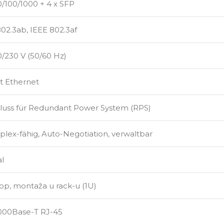
0/100/1000 + 4 x SFP
02.3ab, IEEE 802.3af
/230 V (50/60 Hz)
t Ethernet
luss für Redundant Power System (RPS)
plex-fähig, Auto-Negotiation, verwaltbar
al
op, montaža u rack-u (1U)
1000Base-T RJ-45