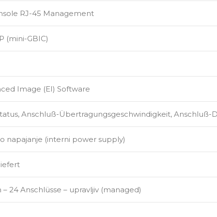
onsole RJ-45 Management
P (mini-GBIC)
ced Image (EI) Software
Status, Anschluß-Übertragungsgeschwindigkeit, Anschluß
o napajanje (interni power supply)
iefert
 – 24 Anschlüsse – upravljiv (managed)