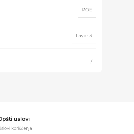
POE
Layer 3
/
Opšti uslovi
slovi korišćenja