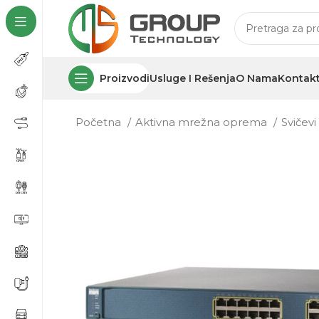
Proizvodi
Usluge I Rešenja
O Nama
Kontak
Početna
Aktivna mrežna oprema
Svičev