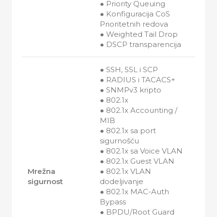
● Priority Queuing
● Konfiguracija CoS
Prioritetnih redova
● Weighted Tail Drop
● DSCP transparencija
● SSH, SSL i SCP
● RADIUS i TACACS+
● SNMPv3 kripto
● 802.1x
● 802.1x Accounting /
MIB
● 802.1x sa port
sigurnošću
● 802.1x sa Voice VLAN
● 802.1x Guest VLAN
Mrežna
● 802.1x VLAN
sigurnost
dodeljivanje
● 802.1x MAC-Auth
Bypass
● BPDU/Root Guard