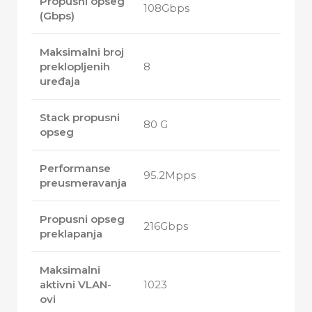
Propusni opseg
108Gbps
(Gbps)
Maksimalni broj
preklopljenih
8
uređaja
Stack propusni
80 G
opseg
Performanse
95.2Mpps
preusmeravanja
Propusni opseg
216Gbps
preklapanja
Maksimalni
aktivni VLAN-
1023
ovi