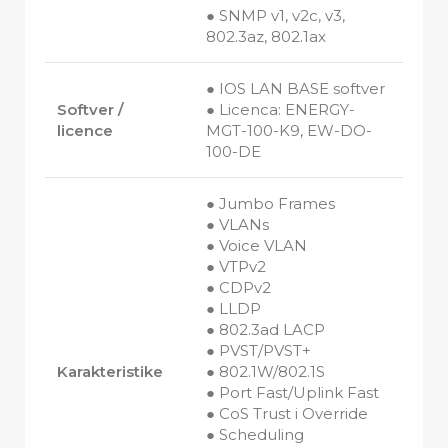
● SNMP v1, v2c, v3,
802.3az, 802.1ax
● IOS LAN BASE softver
Softver /
● Licenca: ENERGY-
licence
MGT-100-K9, EW-DO-
100-DE
● Jumbo Frames
● VLANs
● Voice VLAN
● VTPv2
● CDPv2
● LLDP
● 802.3ad LACP
● PVST/PVST+
Karakteristike
● 802.1W/802.1S
● Port Fast/Uplink Fast
● CoS Trust i Override
● Scheduling