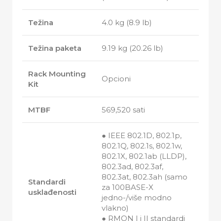
Težina
4.0 kg (8.9 lb)
Težina paketa
9.19 kg (20.26 lb)
Rack Mounting
Opcioni
Kit
MTBF
569,520 sati
● IEEE 802.1D, 802.1p,
802.1Q, 802.1s, 802.1w,
802.1X, 802.1ab (LLDP),
802.3ad, 802.3af,
802.3at, 802.3ah (samo
Standardi
za 100BASE-X
usklađenosti
jedno-/više modno
vlakno)
● RMON I i II standardi