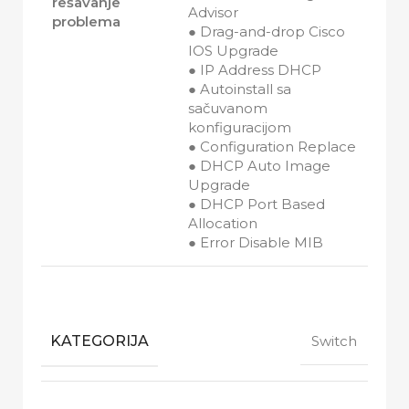
rešavanje
Advisor
problema
● Drag-and-drop Cisco
IOS Upgrade
● IP Address DHCP
● Autoinstall sa
sačuvanom
konfiguracijom
● Configuration Replace
● DHCP Auto Image
Upgrade
● DHCP Port Based
Allocation
● Error Disable MIB
KATEGORIJA
Switch