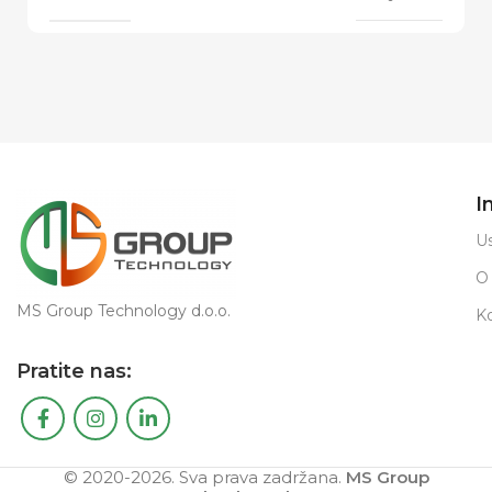
I
Us
O
MS Group Technology d.o.o.
K
Pratite nas:
© 2020-2026. Sva prava zadržana.
MS Group