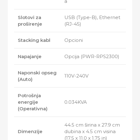
a
Slotovi za
USB (Type-B), Ethernet
proširenje
(RJ-45)
Stacking kabl
Opcioni
Napajanje
Opcija (PWR-RPS2300)
Naponski opseg
110V-240V
(Auto)
Potrošnja
energije
0.034KVA
(Operativna)
44.5 cm širina x 27.9 cm
Dimenzije
dubina x 4.5 cm visina
(17.5 x 11.0 x 1.75 in)