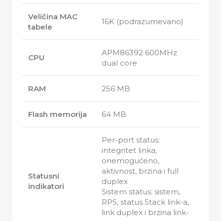
Veličina MAC
16K (podrazumevano)
tabele
APM86392 600MHz
CPU
dual core
RAM
256 MB
Flash memorija
64 MB
Per-port status:
integritet linka,
onemogućeno,
aktivnost, brzina i full
Statusni
duplex
indikatori
Sistem status: sistem,
RPS, status Stack link-a,
link duplex i brzina link-