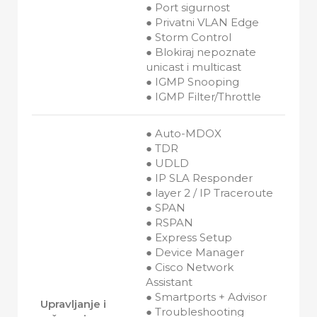
● Port sigurnost
● Privatni VLAN Edge
● Storm Control
● Blokiraj nepoznate
unicast i multicast
● IGMP Snooping
● IGMP Filter/Throttle
● Auto-MDOX
● TDR
● UDLD
● IP SLA Responder
● layer 2 / IP Traceroute
● SPAN
● RSPAN
● Express Setup
● Device Manager
● Cisco Network
Assistant
● Smartports + Advisor
Upravljanje i
● Troubleshooting