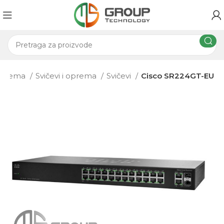
 oprema
Svičevi i oprema
Svičevi
Cisco SR224GT-EU