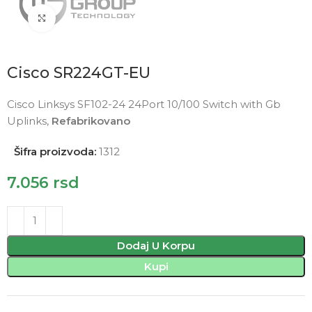
Click to enlarge
Cisco SR224GT-EU
Cisco Linksys SF102-24 24Port 10/100 Switch with Gb
Uplinks,
Refabrikovano
Šifra proizvoda:
1312
7.056
rsd
Dodaj U Korpu
Kupi