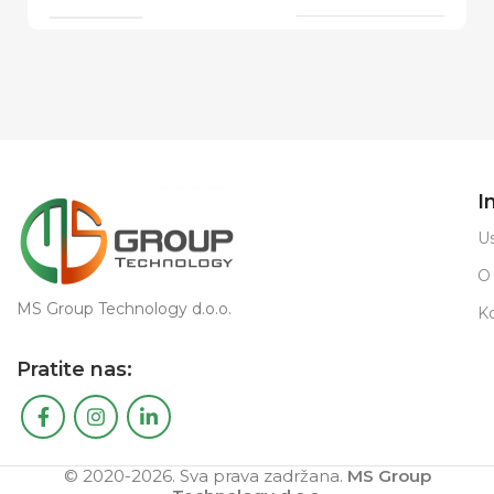
I
Us
O
MS Group Technology d.o.o.
K
Pratite nas:
© 2020-2026. Sva prava zadržana.
MS Group