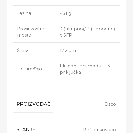
Težina
431 g
Proširivostna
3 (ukupno)/ 3 (slobodno)
mesta
x SFP
Širina
17.2 cm
Ekspanzioni modul – 3
Tip uređaja
priključka
PROIZVOĐAČ
Cisco
STANJE
Refabrikovano