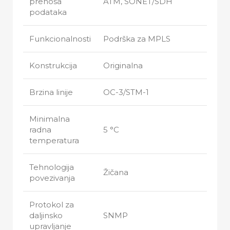
prenosa
ATM, SONET/SDH
podataka
Funkcionalnosti
Podrška za MPLS
Konstrukcija
Originalna
Brzina linije
OC-3/STM-1
Minimalna
radna
5 °C
temperatura
Tehnologija
Žičana
povezivanja
Protokol za
daljinsko
SNMP
upravljanje