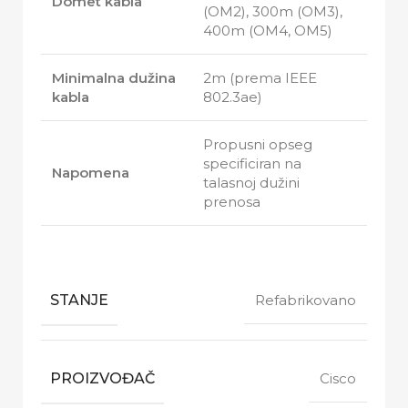
Domet kabla
(OM2), 300m (OM3),
400m (OM4, OM5)
Minimalna dužina
2m (prema IEEE
kabla
802.3ae)
Propusni opseg
specificiran na
Napomena
talasnoj dužini
prenosa
STANJE
Refabrikovano
PROIZVOĐAČ
Cisco