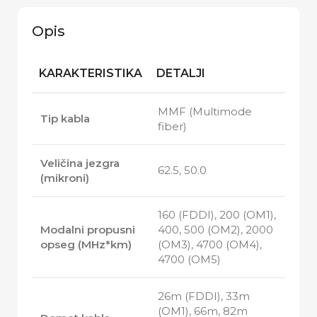
Opis
KARAKTERISTIKA
DETALJI
MMF (Multimode
Tip kabla
fiber)
Veličina jezgra
62.5, 50.0
(mikroni)
160 (FDDI), 200 (OM1),
Modalni propusni
400, 500 (OM2), 2000
opseg (MHz*km)
(OM3), 4700 (OM4),
4700 (OM5)
26m (FDDI), 33m
(OM1), 66m, 82m