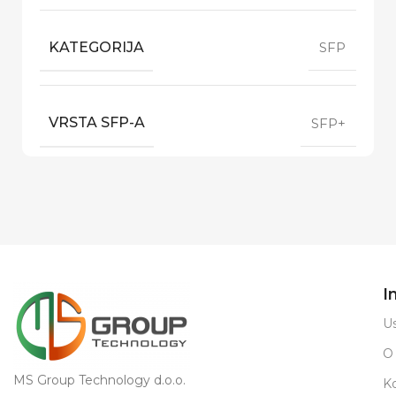
KATEGORIJA
SFP
VRSTA SFP-A
SFP+
I
Us
O
MS Group Technology d.o.o.
K