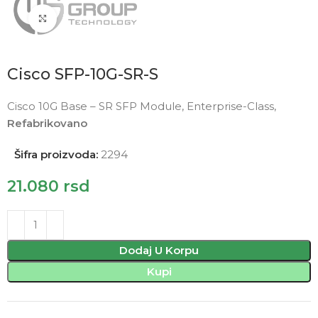
Click to enlarge
Cisco SFP-10G-SR-S
Cisco 10G Base – SR SFP Module, Enterprise-Class,
Refabrikovano
Šifra proizvoda:
2294
21.080
rsd
Dodaj U Korpu
Kupi