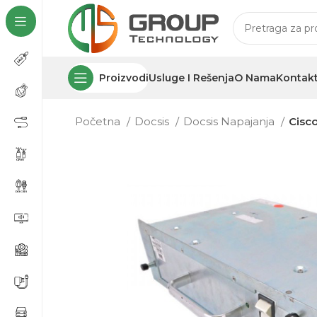
Proizvodi
Usluge I Rešenja
O Nama
Kontak
Početna
Docsis
Docsis Napajanja
Cisc