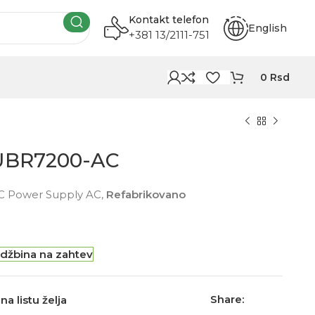
Kontakt telefon
English
+381 13/2111-751
0
Rsd
UBR7200-AC
 Power Supply AC,
Refabrikovano
džbina na zahtev
Share:
na listu želja