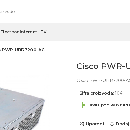
t
Fleetcon
Internet I TV
o PWR-UBR7200-AC
Cisco PWR-
Cisco PWR-UBR7200-AC
Šifra proizvoda:
104
Dostupno kao naru
Uporedi
Dodaj 