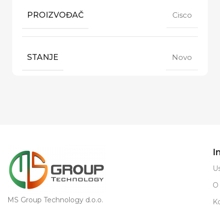
PROIZVOĐAČ
Cisco
STANJE
Novo
I
Us
O
MS Group Technology d.o.o.
K