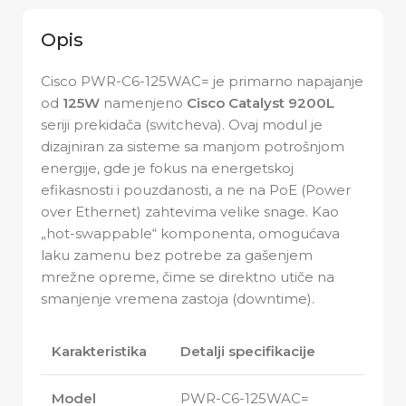
Opis
Cisco PWR-C6-125WAC= je primarno napajanje
od
125W
namenjeno
Cisco Catalyst 9200L
seriji prekidača (switcheva). Ovaj modul je
dizajniran za sisteme sa manjom potrošnjom
energije, gde je fokus na energetskoj
efikasnosti i pouzdanosti, a ne na PoE (Power
over Ethernet) zahtevima velike snage. Kao
„hot-swappable“ komponenta, omogućava
laku zamenu bez potrebe za gašenjem
mrežne opreme, čime se direktno utiče na
smanjenje vremena zastoja (downtime).
Karakteristika
Detalji specifikacije
Model
PWR-C6-125WAC=