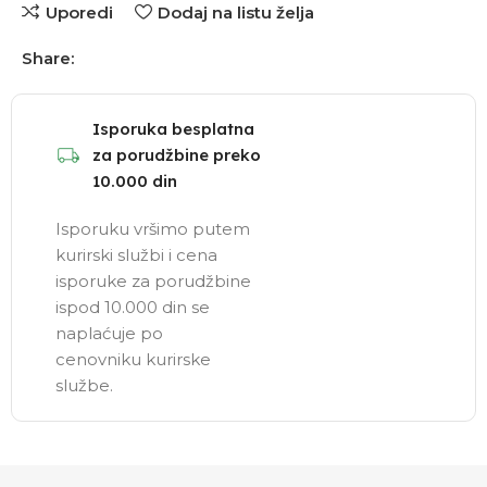
Uporedi
Dodaj na listu želja
Share:
Isporuka besplatna
za porudžbine preko
10.000 din
Isporuku vršimo putem
kurirski službi i cena
isporuke za porudžbine
ispod 10.000 din se
naplaćuje po
cenovniku kurirske
službe.