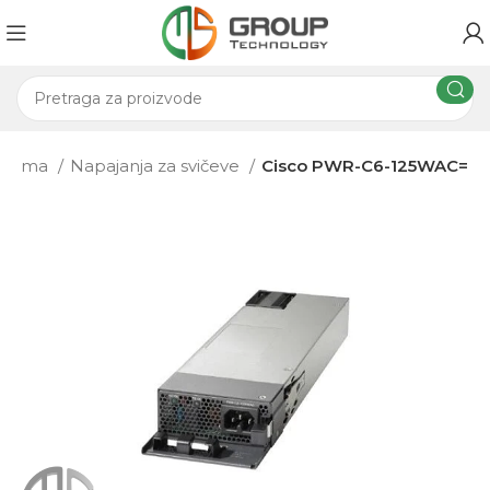
 oprema
Napajanja za svičeve
Cisco PWR-C6-125WAC=