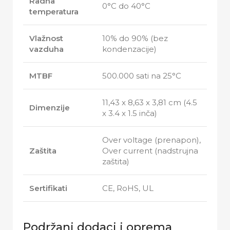
Radna
0°C do 40°C
temperatura
Vlažnost
10% do 90% (bez
vazduha
kondenzacije)
MTBF
500.000 sati na 25°C
11,43 x 8,63 x 3,81 cm (4.5
Dimenzije
x 3.4 x 1.5 inča)
Over voltage (prenapon),
Zaštita
Over current (nadstrujna
zaštita)
Sertifikati
CE, RoHS, UL
Podržani dodaci i oprema