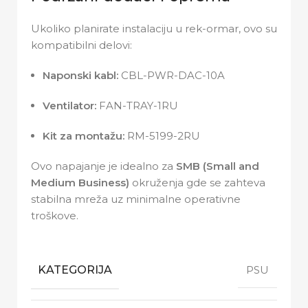
Ukoliko planirate instalaciju u rek-ormar, ovo su
kompatibilni delovi:
Naponski kabl:
CBL-PWR-DAC-10A
Ventilator:
FAN-TRAY-1RU
Kit za montažu:
RM-5199-2RU
Ovo napajanje je idealno za
SMB (Small and
Medium Business)
okruženja gde se zahteva
stabilna mreža uz minimalne operativne
troškove.
KATEGORIJA
PSU