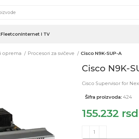
t
Fleetcon
Internet I TV
i i oprema
Procesori za svičeve
Cisco N9K-SUP-A
Cisco N9K-S
Cisco Supervisor for Ne
Šifra proizvoda:
424
155.232
rsd