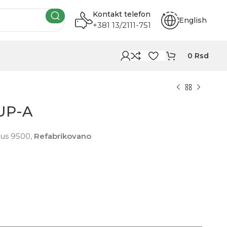
Kontakt telefon
English
+381 13/2111-751
0
Rsd
UP-A
xus 9500,
Refabrikovano