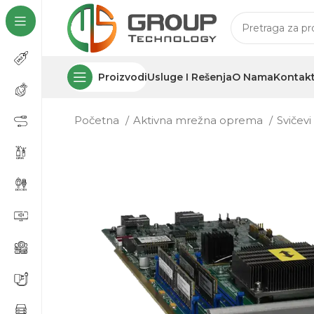
Proizvodi
Usluge I Rešenja
O Nama
Kontak
Početna
Aktivna mrežna oprema
Svičev