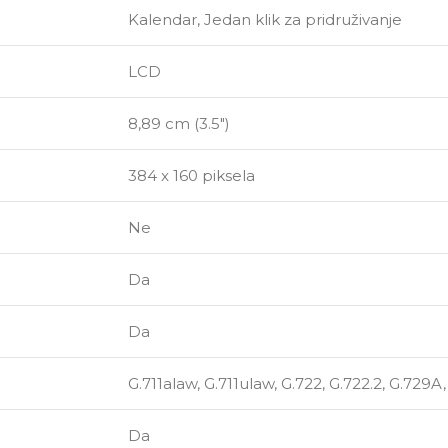
Kalendar, Jedan klik za pridruživanje
LCD
8,89 cm (3.5″)
384 x 160 piksela
Ne
Da
Da
G.711alaw, G.711ulaw, G.722, G.722.2, G.729
Da