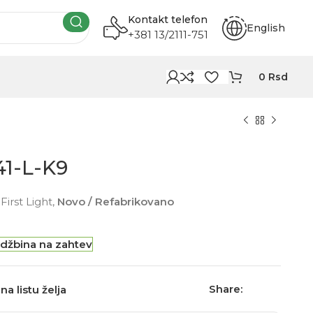
Kontakt telefon
English
+381 13/2111-751
0
Rsd
41-L-K9
irst Light,
Novo / Refabrikovano
džbina na zahtev
Share:
na listu želja