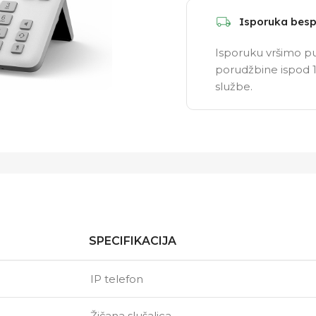
Isporuka besp
Isporuku vršimo pu
porudžbine ispod 1
službe.
SPECIFIKACIJA
IP telefon
Žičana slušalica