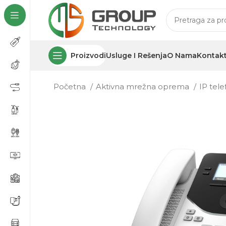
Proizvodi
Usluge I Rešenja
O Nama
Kontak
Početna
Aktivna mrežna oprema
IP tel