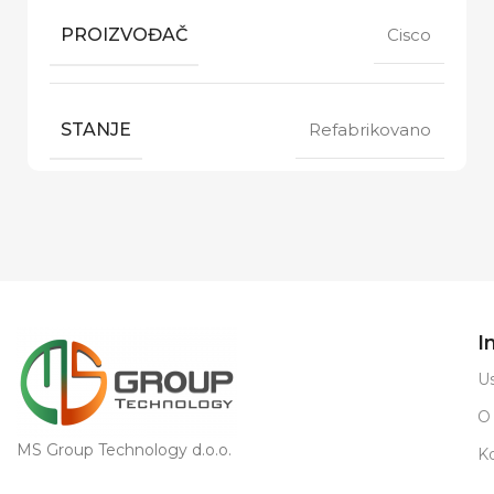
PROIZVOĐAČ
Cisco
STANJE
Refabrikovano
I
Us
O
MS Group Technology d.o.o.
K