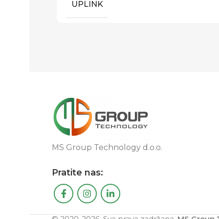
UPLINK
MS Group Technology d.o.o.
Pratite nas:
© 2020-2026. Sva prava zadržana.
MS Group T