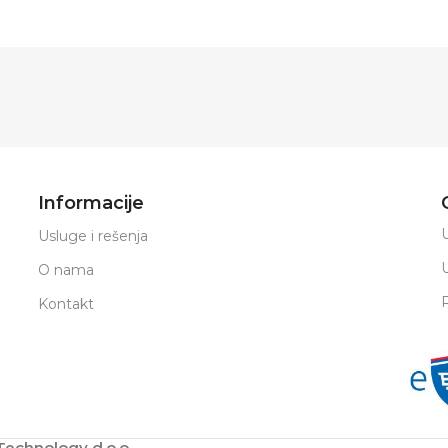
Informacije
U
Usluge i rešenja
O nama
Kontakt
echnology d.o.o.