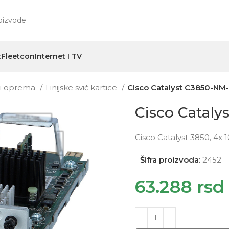
t
Fleetcon
Internet I TV
i i oprema
Linijske svič kartice
Cisco Catalyst C3850-NM
Cisco Catal
Cisco Catalyst 3850, 4
Šifra proizvoda:
2452
63.288
rsd