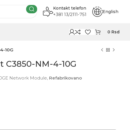
Kontakt telefon
English
+381 13/2111-751
0
Rsd
-4-10G
yst C3850-NM-4-10G
x 10GE Network Module,
Refabrikovano