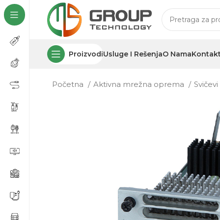
Proizvodi
Usluge I Rešenja
O Nama
Kontak
Početna
Aktivna mrežna oprema
Svičev