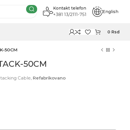
Kontakt telefon
English
+381 13/2111-751
0
Rsd
CK-50CM
STACK-50CM
tacking Cable,
Refabrikovano