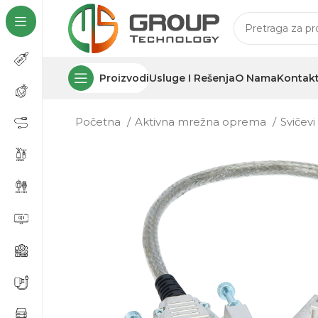
Proizvodi
Usluge I Rešenja
O Nama
Kontak
Početna
Aktivna mrežna oprema
Svičev