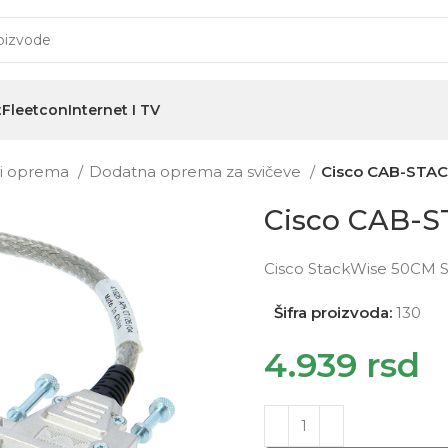
t
Fleetcon
Internet I TV
i i oprema
Dodatna oprema za svičeve
Cisco CAB-STA
Cisco CAB-
Cisco StackWise 50CM S
Šifra proizvoda:
130
4.939
rsd