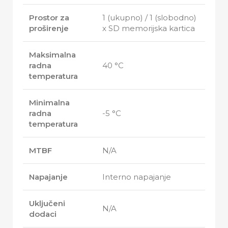
Prostor za
1 (ukupno) / 1 (slobodno)
proširenje
x SD memorijska kartica
Maksimalna
radna
40 °C
temperatura
Minimalna
radna
-5 °C
temperatura
MTBF
N/A
Napajanje
Interno napajanje
Uključeni
N/A
dodaci