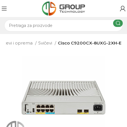
Svičevi i oprema
Svičevi
Cisco C9200CX-8UXG-2XH-E