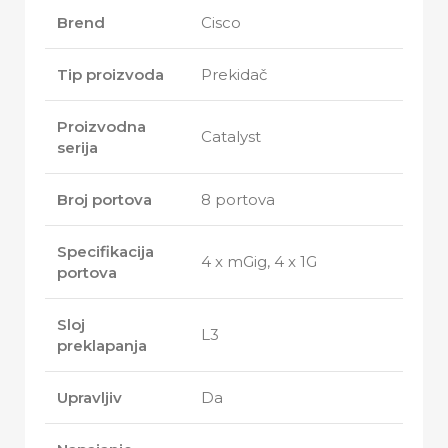
Brend
Cisco
Tip proizvoda
Prekidač
Proizvodna
Catalyst
serija
Broj portova
8 portova
Specifikacija
4 x mGig, 4 x 1G
portova
Sloj
L3
preklapanja
Upravljiv
Da