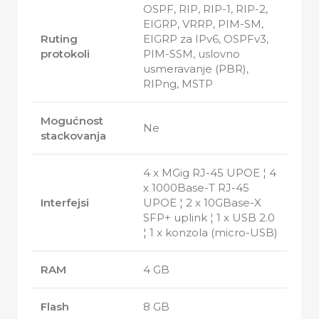
OSPF, RIP, RIP-1, RIP-2,
EIGRP, VRRP, PIM-SM,
Ruting
EIGRP za IPv6, OSPFv3,
protokoli
PIM-SSM, uslovno
usmeravanje (PBR),
RIPng, MSTP
Mogućnost
Ne
stackovanja
4 x MGig RJ-45 UPOE ¦ 4
x 1000Base-T RJ-45
Interfejsi
UPOE ¦ 2 x 10GBase-X
SFP+ uplink ¦ 1 x USB 2.0
¦ 1 x konzola (micro-USB)
RAM
4 GB
Flash
8 GB