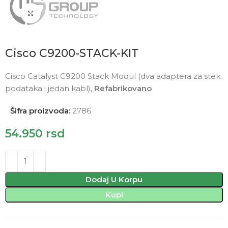
Click to enlarge
Cisco C9200-STACK-KIT
Cisco Catalyst C9200 Stack Modul (dva adaptera za stek
podataka i jedan kabl),
Refabrikovano
Šifra proizvoda:
2786
54.950
rsd
Dodaj U Korpu
Kupi