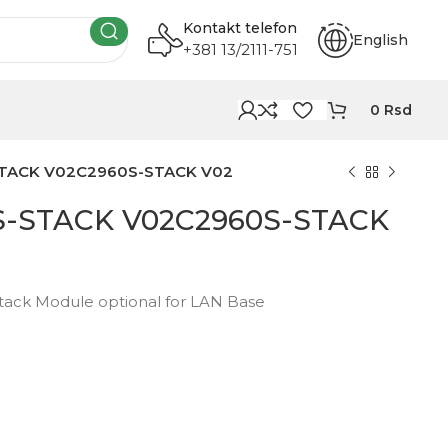
Kontakt telefon
English
+381 13/2111-751
0
Rsd
STACK V02C2960S-STACK V02
0S-STACK V02C2960S-STACK
Stack Module optional for LAN Base