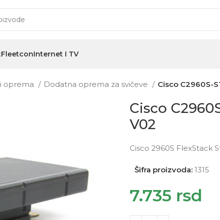
t
Fleetcon
Internet I TV
i i oprema
Dodatna oprema za svičeve
Cisco C2960S-
Cisco C296
V02
Cisco 2960S FlexStack 
Šifra proizvoda:
1315
7.735
rsd