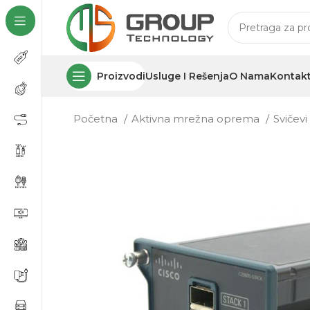
Proizvodi
Usluge I Rešenja
O Nama
Kontak
Početna
Aktivna mrežna oprema
Svičev